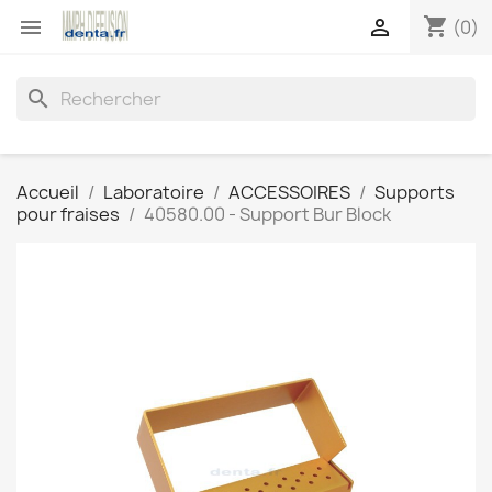
shopping_cart


(0)
search
Accueil
Laboratoire
ACCESSOIRES
Supports
pour fraises
40580.00 - Support Bur Block