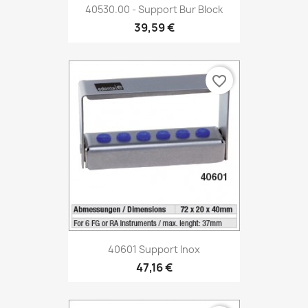
40530.00 - Support Bur Block
39,59 €
favorite_border
40601 Support Inox
47,16 €