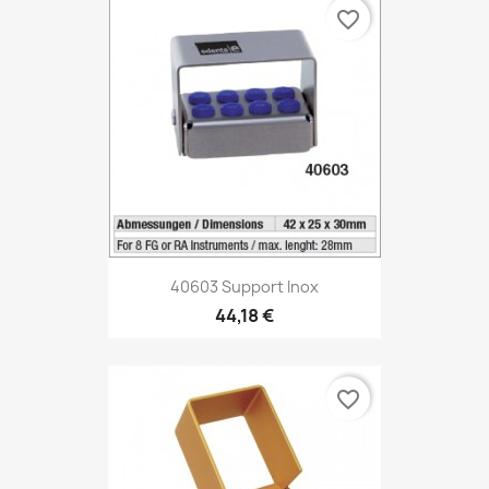
favorite_border
40603 Support Inox
44,18 €
favorite_border