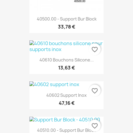
40500.00 - Support Bur Block
33,78 €
favorite_border
40610 Bouchons Silicone...
13,63 €
favorite_border
40602 Support Inox
47,16 €
favorite_border
40510.00 - Support Bur Block