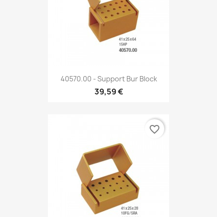
40570.00 - Support Bur Block
39,59 €
favorite_border