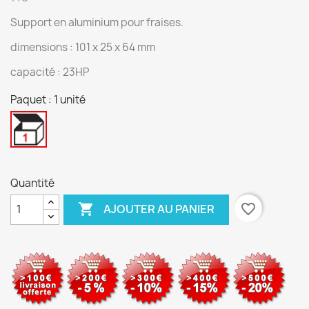
Support en aluminium pour fraises.
dimensions : 101 x 25 x 64 mm
capacité : 23HP
Paquet : 1 unité
1
unité
Quantité

favorite_border
AJOUTER AU PANIER