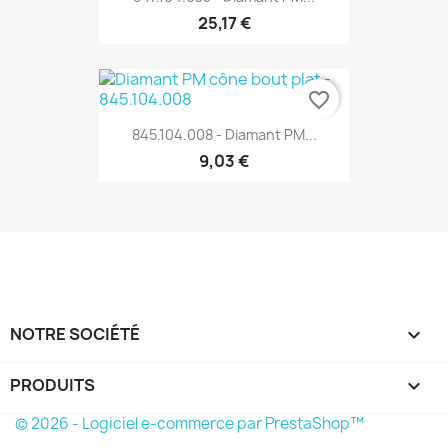
25,17 €
favorite_border
845.104.008 - Diamant PM...
9,03 €
NOTRE SOCIÉTÉ

PRODUITS

© 2026 - Logiciel e-commerce par PrestaShop™