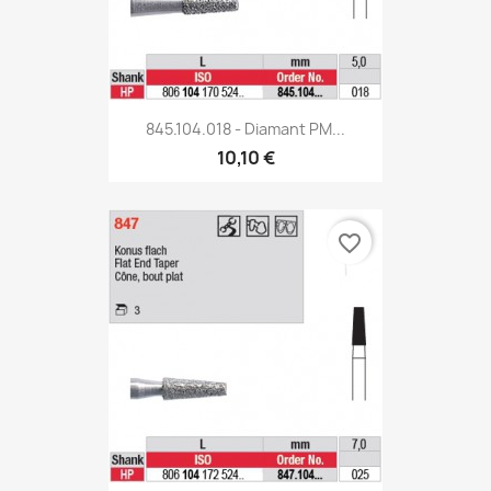
845.104.018 - Diamant PM...
10,10 €
favorite_border