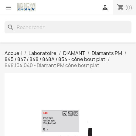
shopping_cart


(0)
search
Accueil
Laboratoire
DIAMANT
Diamants PM
845 / 847 / 848 / 848A / 854 - cône bout plat
848.104.040 - Diamant PM cône bout plat