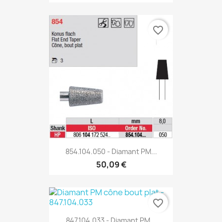
favorite_border
854.104.050 - Diamant PM...
50,09 €
favorite_border
847.104.033 - Diamant PM...