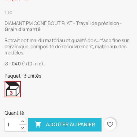
TTC
DIAMANT PM CONE BOUT PLAT - Travail de précision -
Grain diamanté
.
Retrait optimal du matériau et qualité de surface fine sur
céramique, composite de recouvrement, matériaux des
modèles.
Ø :
040
(1/10 mm).
Paquet : 3 unités
3
unités
Quantité

favorite_border
AJOUTER AU PANIER