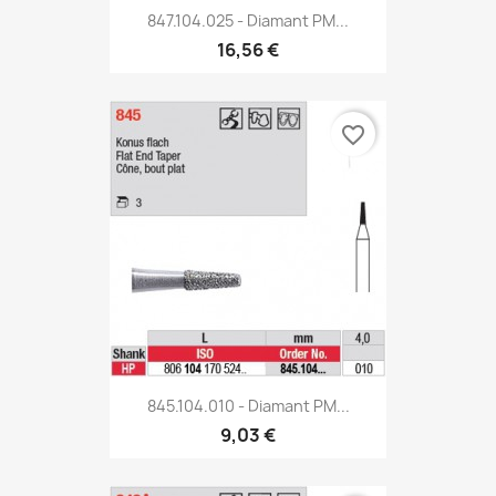
847.104.025 - Diamant PM...
16,56 €
favorite_border
845.104.010 - Diamant PM...
9,03 €