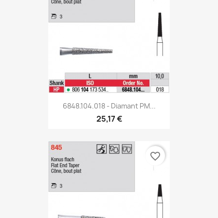
6848.104.018 - Diamant PM...
25,17 €
favorite_border