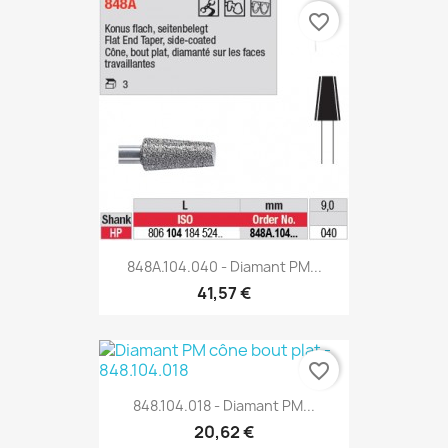
favorite_border
848A.104.040 - Diamant PM...
41,57 €
favorite_border
848.104.018 - Diamant PM...
20,62 €