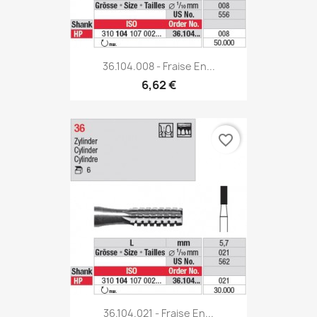
36.104.008 - Fraise En...
6,62 €
favorite_border
36.104.021 - Fraise En...