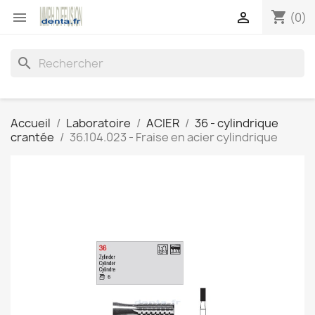
shopping_cart


(0)
search
Accueil
Laboratoire
ACIER
36 - cylindrique
crantée
36.104.023 - Fraise en acier cylindrique