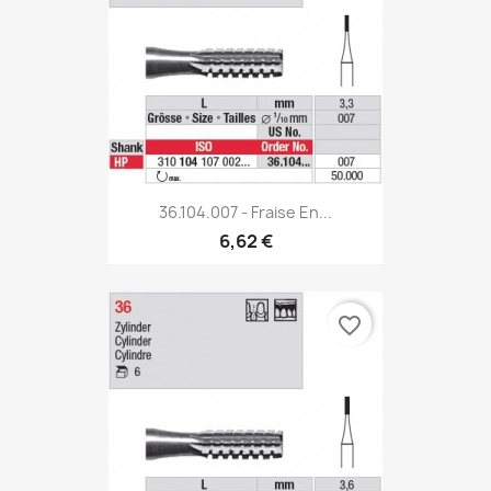
36.104.007 - Fraise En...
6,62 €
favorite_border