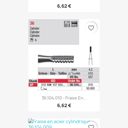
6,62 €
favorite_border
36.104.010 - Fraise En...
6,62 €
favorite_border