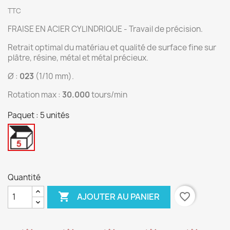
TTC
FRAISE EN ACIER CYLINDRIQUE - Travail de précision.
Retrait optimal du matériau et qualité de surface fine sur
plâtre, résine, métal et métal précieux.
Ø :
023
(1/10 mm).
Rotation max :
30.000
tours/min
Paquet : 5 unités
5
unités
Quantité

favorite_border
AJOUTER AU PANIER