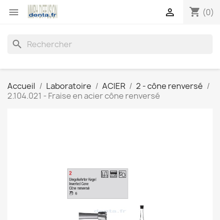
shopping_cart


(0)
search
Accueil
Laboratoire
ACIER
2 - cône renversé
2.104.021 - Fraise en acier cône renversé