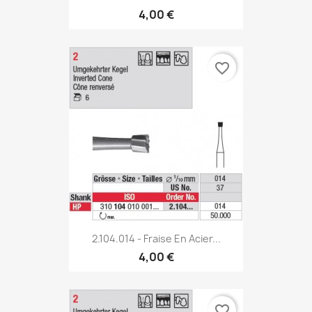
4,00 €
favorite_border
2.104.014 - Fraise En Acier...
4,00 €
favorite_border