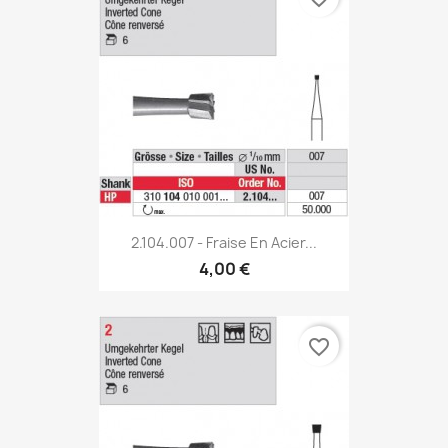
2.104.007 - Fraise En Acier...
4,00 €
favorite_border