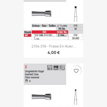
2.104.016 - Fraise En Acier...
4,00 €
favorite_border