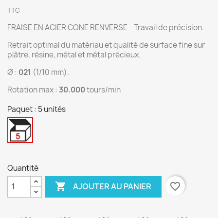
TTC
FRAISE EN ACIER CONE RENVERSE - Travail de précision.
Retrait optimal du matériau et qualité de surface fine sur
plâtre, résine, métal et métal précieux.
Ø :
021
(1/10 mm).
Rotation max :
30.000
tours/min
Paquet : 5 unités
5
unités
Quantité

favorite_border
AJOUTER AU PANIER