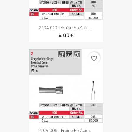
2.104.010 - Fraise En Acier...
4,00 €
favorite_border
2.104.009 - Fraise En Acier...