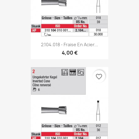
2.104.018 - Fraise En Acier...
4,00 €
favorite_border