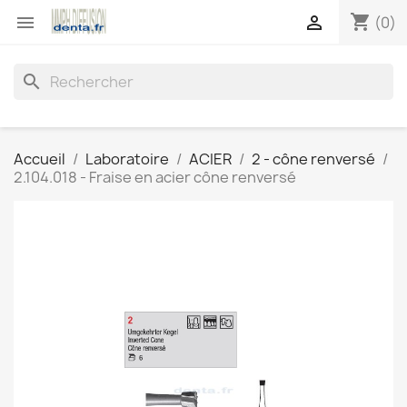
shopping_cart


(0)
search
Accueil
Laboratoire
ACIER
2 - cône renversé
2.104.018 - Fraise en acier cône renversé