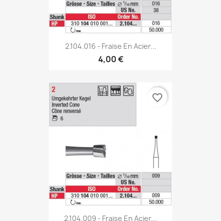
2.104.016 - Fraise En Acier...
4,00 €
favorite_border
2.104.009 - Fraise En Acier...