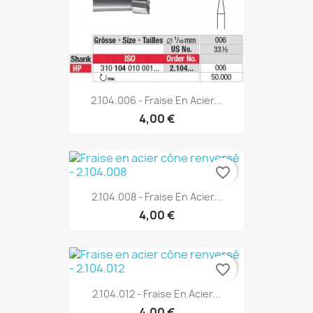
2.104.006 - Fraise En Acier...
4,00 €
favorite_border
2.104.008 - Fraise En Acier...
4,00 €
favorite_border
2.104.012 - Fraise En Acier...
4,00 €