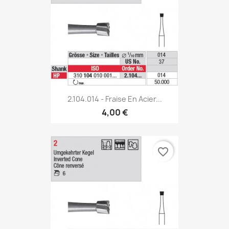
2.104.014 - Fraise En Acier...
4,00 €
favorite_border