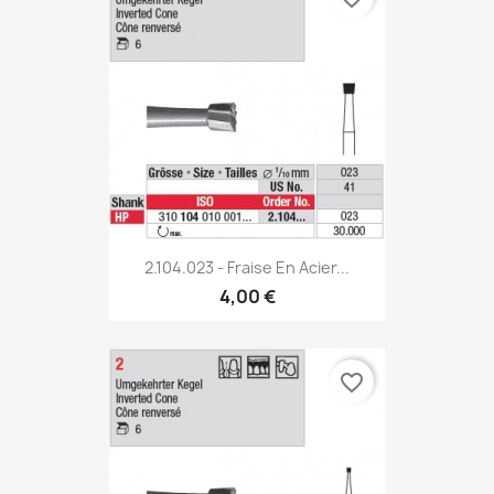
2.104.023 - Fraise En Acier...
4,00 €
favorite_border