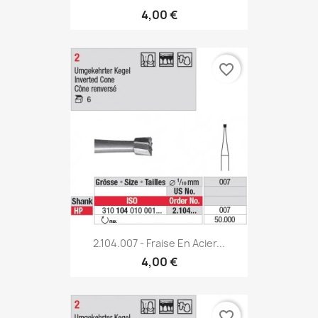
4,00 €
favorite_border
2.104.007 - Fraise En Acier...
4,00 €
favorite_border