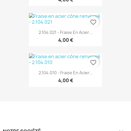
favorite_border
2.104.021 - Fraise En Acier...
4,00 €
favorite_border
2.104.010 - Fraise En Acier...
4,00 €