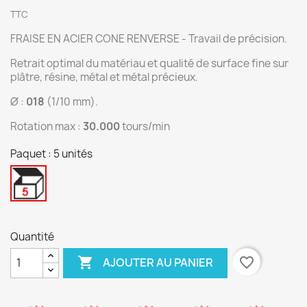
TTC
FRAISE EN ACIER CONE RENVERSE - Travail de précision.
Retrait optimal du matériau et qualité de surface fine sur
plâtre, résine, métal et métal précieux.
Ø :
018
(1/10 mm).
Rotation max :
30.000
tours/min
Paquet : 5 unités
5
unités
Quantité

favorite_border
AJOUTER AU PANIER