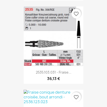
favorite_border
2535.103.031 - Fraise...
36,13 €
favorite_border