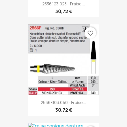
2536.123.023 - Fraise...
30,72 €
favorite_border
2566F.103.040 - Fraise...
30,72 €