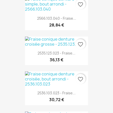
favorite_border
2566.103.040 - Fraise...
28,84 €
favorite_border
2535.123.023 - Fraise...
36,13 €
favorite_border
2536.103.023 - Fraise...
30,72 €