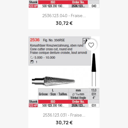
2536.123.040 - Fraise...
30,72 €
favorite_border
2536.123.031 - Fraise...
30,72 €