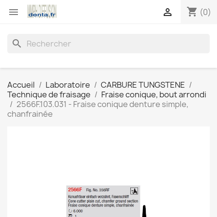
shopping_cart


(0)
search
Accueil
Laboratoire
CARBURE TUNGSTENE
Technique de fraisage
Fraise conique, bout arrondi
2566F.103.031 - Fraise conique denture simple,
chanfrainée