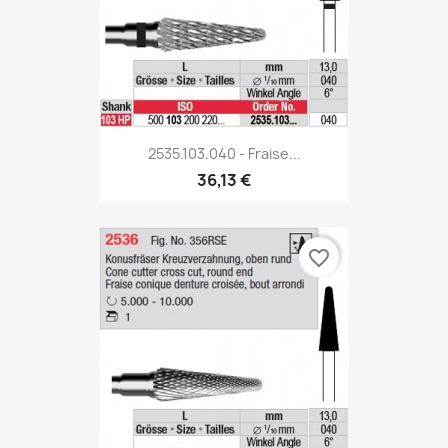
2535.103.040 - Fraise...
36,13 €
favorite_border