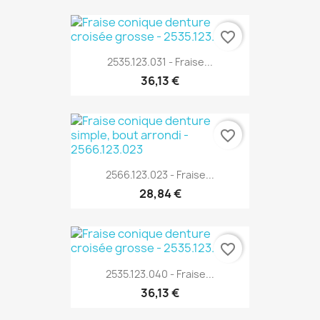
favorite_border
2535.123.031 - Fraise...
36,13 €
favorite_border
2566.123.023 - Fraise...
28,84 €
favorite_border
2535.123.040 - Fraise...
36,13 €