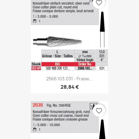
favorite_border
2566.103.031 - Fraise...
28,84 €
favorite_border