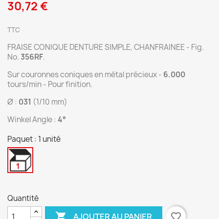
30,72 €
TTC
FRAISE CONIQUE DENTURE SIMPLE, CHANFRAINEE - Fig.
No.
356RF
.
Sur couronnes coniques en métal précieux -
6.000
tours/min - Pour finition.
Ø :
031
(1/10 mm)
Winkel Angle :
4°
Paquet : 1 unité
1
unité
Quantité

favorite_border
AJOUTER AU PANIER