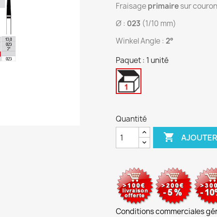
Fraisage
primaire
sur couron
Ø :
023
(1/10 mm)
Winkel Angle :
2°
Paquet : 1 unité
1
unité
Quantité

AJOUTER
Conditions commerciales gé