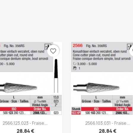
favorite_border
fa
Aperçu rapide
Aperçu rapide


2566.123.023 - Fraise...
2566.103.031 - Fraise...
28,84 €
28,84 €