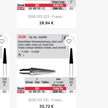
Aperçu rapide

2566.103.023 - Fraise...
28,84 €
vorite_border
favorite_border
Aperçu rapide

2536.103.031 - Fraise...
30,72 €