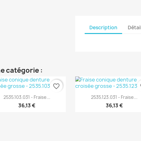
Description
Détai
e catégorie :
favorite_border
fa
Aperçu rapide
Aperçu rapide


2535.103.031 - Fraise...
2535.123.031 - Fraise...
36,13 €
36,13 €