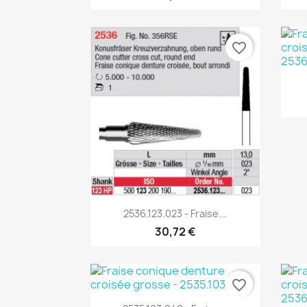
favorite_border
Aperçu rapide

2536.123.023 - Fraise...
30,72 €
favorite_border
Aperçu rapide
