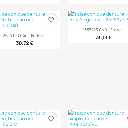
favorite_border
fa
Aperçu rapide

2535.123.040 - Fraise...
Aperçu rapide

2536.123.040 - Fraise...
36,13 €
30,72 €
favorite_border
fa