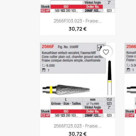
Aperçu rapide

2566F.103.023 - Fraise...
30,72 €
favorite_border
Aperçu rapide

2566F.123.023 - Fraise...
30,72 €