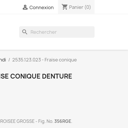
shopping_cart

Panier
(0)
Connexion
search
ndi
2535.123.023 - Fraise conique
RAISE CONIQUE DENTURE
OISEE GROSSE - Fig. No.
356RGE
.