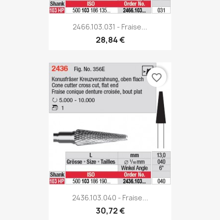
2466.103.031 - Fraise...
28,84 €
favorite_border
2436.103.040 - Fraise...
30,72 €