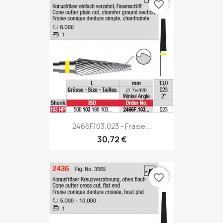
favorite_border
2466F.103.023 - Fraise...
30,72 €
favorite_border