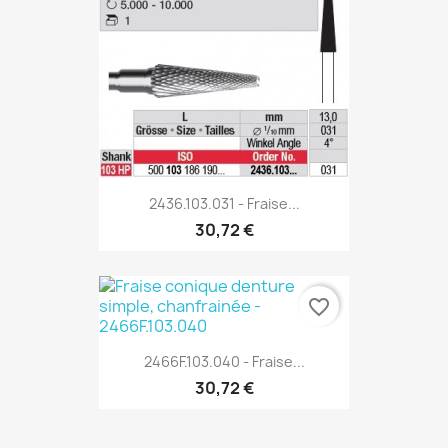
2436.103.031 - Fraise...
30,72 €
favorite_border
2466F.103.040 - Fraise...
30,72 €