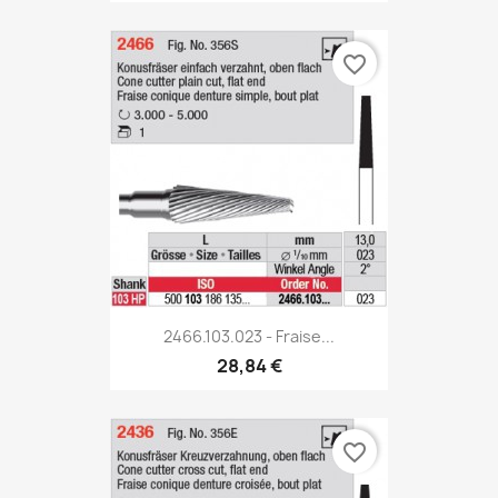
favorite_border
2466.103.023 - Fraise...
28,84 €
favorite_border