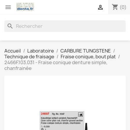
shopping_cart


(0)
search
Accueil
Laboratoire
CARBURE TUNGSTENE
Technique de fraisage
Fraise conique, bout plat
2466F.103.031 - Fraise conique denture simple,
chanfrainée