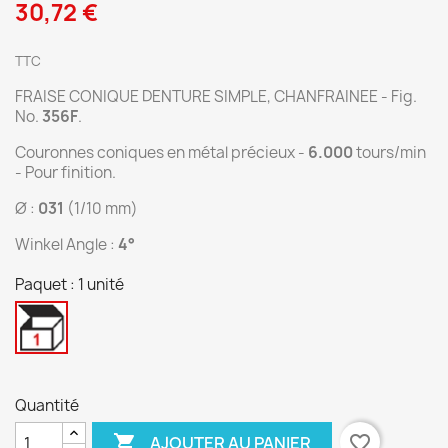
30,72 €
TTC
FRAISE CONIQUE DENTURE SIMPLE, CHANFRAINEE - Fig.
No.
356F
.
Couronnes coniques en métal précieux -
6.000
tours/min
- Pour finition.
Ø :
031
(1/10 mm)
Winkel Angle :
4°
Paquet : 1 unité
1
unité
Quantité

favorite_border
AJOUTER AU PANIER