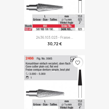
2436.103.023 - Fraise...
30,72 €
favorite_border