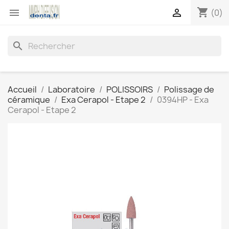
shopping_cart


(0)
search
Accueil
Laboratoire
POLISSOIRS
Polissage de
céramique
Exa Cerapol - Etape 2
0394HP - Exa
Cerapol - Etape 2