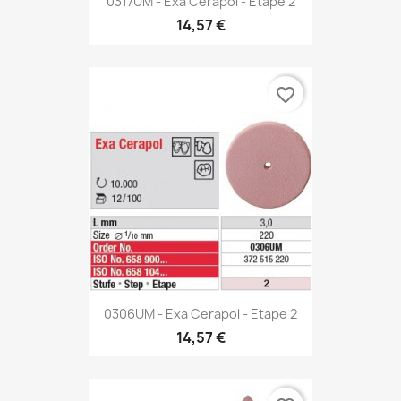
0317UM - Exa Cerapol - Etape 2
14,57 €
favorite_border
0306UM - Exa Cerapol - Etape 2
14,57 €