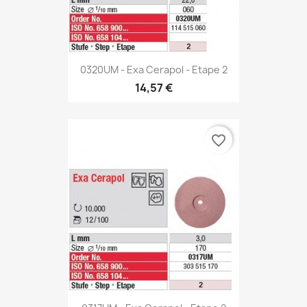
0320UM - Exa Cerapol - Etape 2
14,57 €
favorite_border