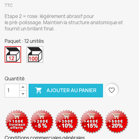
TTC
Etape 2 = rose: légèrement abrasif pour
le pré-polissage. Maintien la structure anatomique et
fournit un brillant final.
Paquet : 12 unités
100
12
unités
unités
Quantité

favorite_border
AJOUTER AU PANIER
Conditions commerciales générales