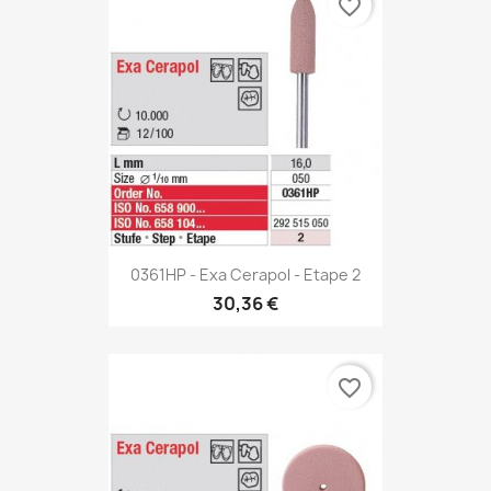
favorite_border
0361HP - Exa Cerapol - Etape 2
30,36 €
favorite_border