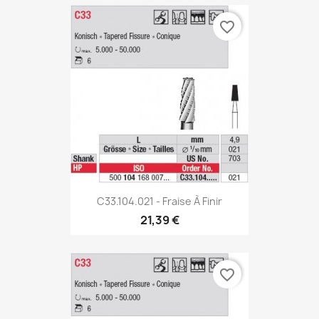
favorite_border
C33.104.021 - Fraise À Finir
21,39 €
favorite_border