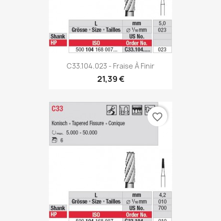
C33.104.023 - Fraise À Finir
21,39 €
favorite_border