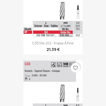
C33.104.012 - Fraise À Finir
21,39 €
favorite_border