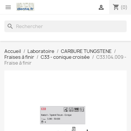
shopping_cart


(0)
search
Accueil
Laboratoire
CARBURE TUNGSTENE
Fraises à finir
C33 - conique croisée
C33.104.009 -
Fraise à finir