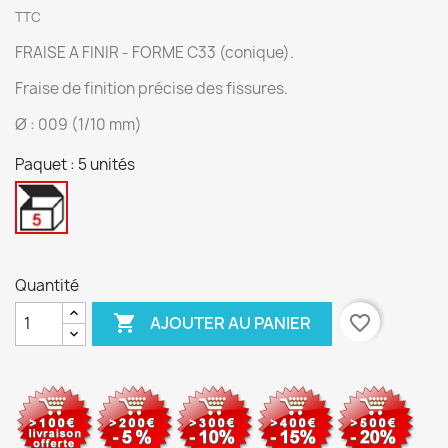
TTC
FRAISE A FINIR - FORME C33 (conique).
Fraise de finition précise des fissures.
Ø : 009 (1/10 mm)
Paquet : 5 unités
5
unités
Quantité

favorite_border
AJOUTER AU PANIER