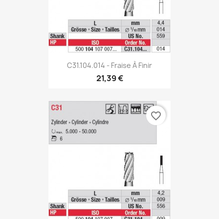
C31.104.014 - Fraise À Finir
21,39 €
favorite_border