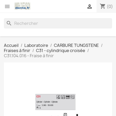
shopping_cart


(0)
search
Accueil
Laboratoire
CARBURE TUNGSTENE
Fraises à finir
C31 - cylindrique croisée
C31.104.016 - Fraise à finir