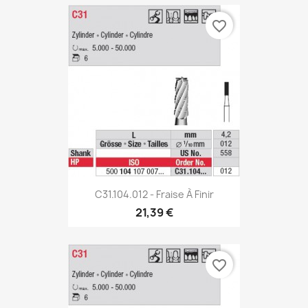
favorite_border
C31.104.012 - Fraise À Finir
21,39 €
favorite_border