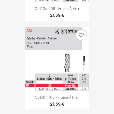
C31.104.009 - Fraise À Finir
21,39 €
favorite_border
C31.104.010 - Fraise À Finir
21,39 €