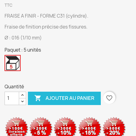
TTC
FRAISE A FINIR - FORME C31 (cylindre).
Fraise de finition précise des fissures.
Ø : 016 (1/10 mm)
Paquet : 5 unités
5
unités
Quantité

favorite_border
AJOUTER AU PANIER