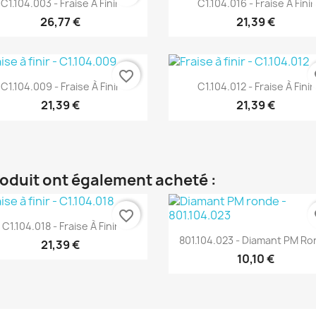


C1.104.003 - Fraise À Finir
C1.104.016 - Fraise À Finir
26,77 €
21,39 €
favorite_border
fa
Aperçu rapide
Aperçu rapide


C1.104.009 - Fraise À Finir
C1.104.012 - Fraise À Finir
21,39 €
21,39 €
roduit ont également acheté :
favorite_border
fa
Aperçu rapide

C1.104.018 - Fraise À Finir
Aperçu rapide

801.104.023 - Diamant PM R
21,39 €
10,10 €