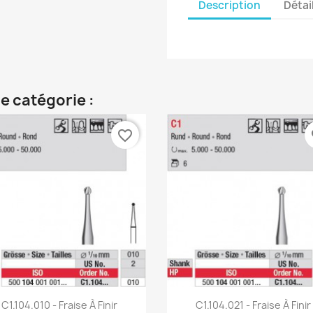
Description
Détai
e catégorie :
favorite_border
fa
Aperçu rapide
Aperçu rapide


C1.104.010 - Fraise À Finir
C1.104.021 - Fraise À Finir