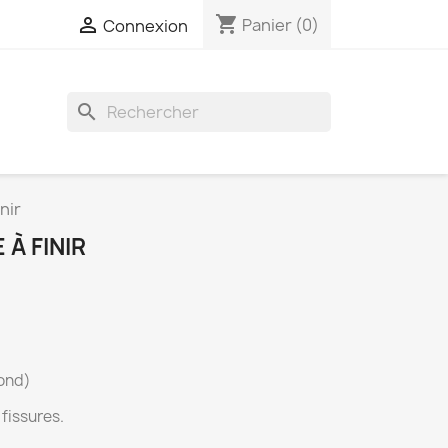
shopping_cart

Panier
(0)
Connexion
search
inir
 À FINIR
rond)
 fissures.