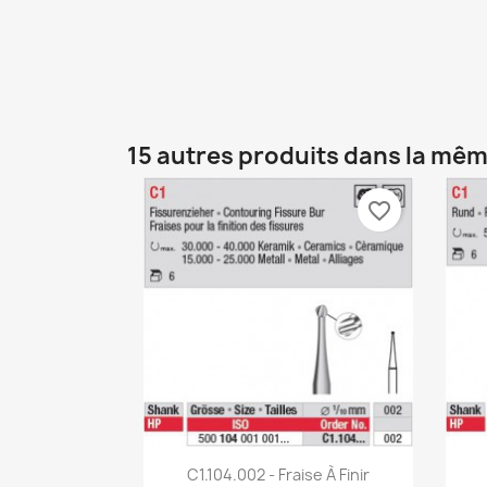
15 autres produits dans la mêm
favorite_border
Aperçu rapide

C1.104.002 - Fraise À Finir