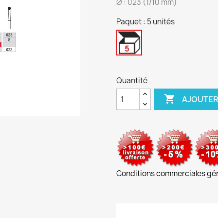
Ø : 023 (1/10 mm)
Paquet : 5 unités
5
unités
Quantité

AJOUTER
Conditions commerciales gé