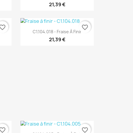
21,39 €
vorite_border
favorite_border
Aperçu rapide

C1.104.018 - Fraise À Finir
21,39 €
vorite_border
favorite_border
Aperçu rapide