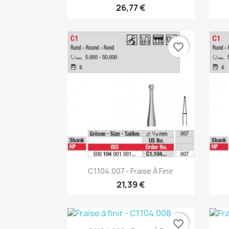
26,77 €
favorite_border
Aperçu rapide

C1.104.007 - Fraise À Finir
21,39 €
favorite_border
Aperçu rapide