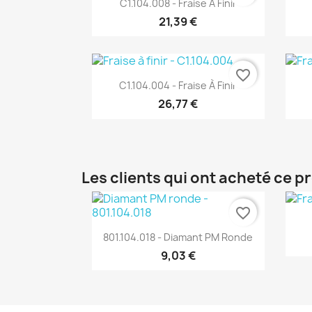

C1.104.008 - Fraise À Finir
21,39 €
favorite_border
Aperçu rapide

C1.104.004 - Fraise À Finir
26,77 €
Les clients qui ont acheté ce p
favorite_border
Aperçu rapide

801.104.018 - Diamant PM Ronde
9,03 €