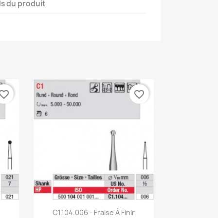
ls du produit
vorite_border
favorite_border
Aperçu rapide

C1.104.006 - Fraise À Finir