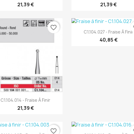
21,39 €
21,39 €
favorite_border
fa
Aperçu rapide

C1.104.027 - Fraise À Finir
40,85 €
Aperçu rapide

C1.104.014 - Fraise À Finir
21,39 €
favorite_border
fa
Aperçu rapide
Aperçu rapide