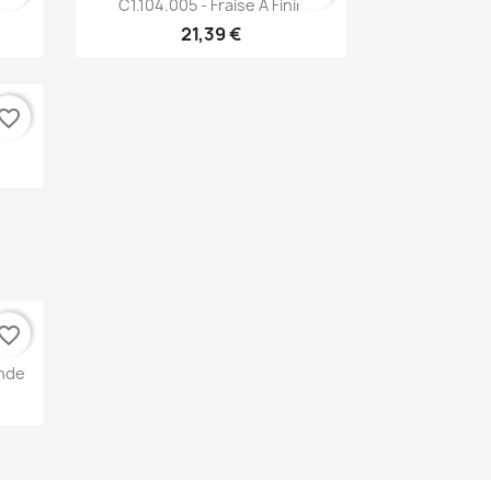

C1.104.005 - Fraise À Finir
21,39 €
vorite_border
vorite_border
onde