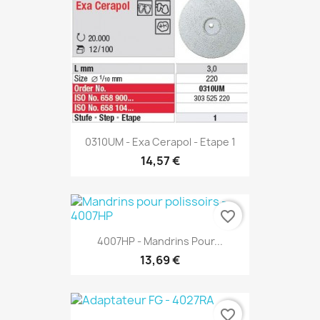
0310UM - Exa Cerapol - Etape 1
14,57 €
favorite_border
4007HP - Mandrins Pour...
13,69 €
favorite_border