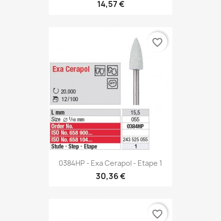
14,57 €
favorite_border
0384HP - Exa Cerapol - Etape 1
30,36 €
favorite_border