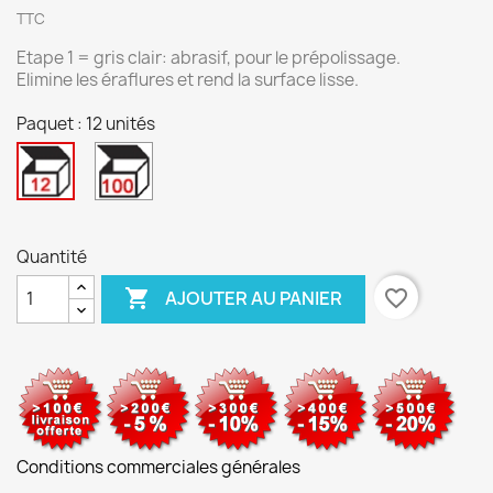
TTC
Etape 1 = gris clair: abrasif, pour le prépolissage.
Elimine les éraflures et rend la surface lisse.
Paquet : 12 unités
100
12
unités
unités
Quantité

favorite_border
AJOUTER AU PANIER
Conditions commerciales générales