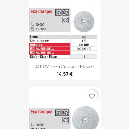
0311UM - Exa Cerapol - Etape 1
14,57 €
favorite_border