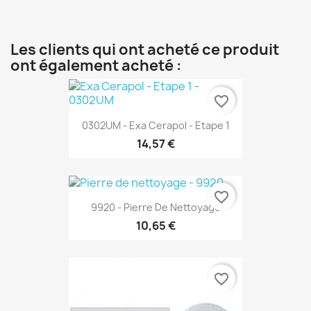
Les clients qui ont acheté ce produit
ont également acheté :
favorite_border
0302UM - Exa Cerapol - Etape 1
14,57 €
favorite_border
9920 - Pierre De Nettoyage
10,65 €
favorite_border