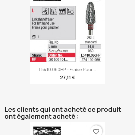
L5410.060HP - Fraise Pour...
27,11 €
Les clients qui ont acheté ce produit
ont également acheté :
favorite_border