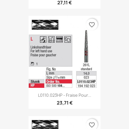
27,11 €
favorite_border
L0110.023HP - Fraise Pour...
23,71 €
favorite_border