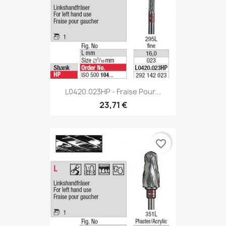
L0420.023HP - Fraise Pour...
23,71 €
favorite_border