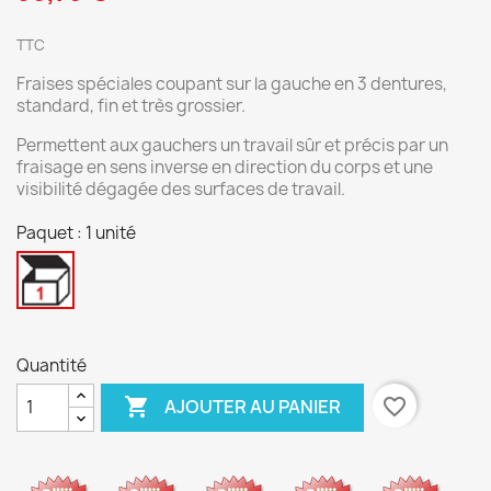
TTC
Fraises spéciales coupant sur la gauche en 3 dentures,
standard, fin et très grossier.
Permettent aux gauchers un travail sûr et précis par un
fraisage en sens inverse en direction du corps et une
visibilité dégagée des surfaces de travail.
Paquet : 1 unité
1
unité
Quantité

favorite_border
AJOUTER AU PANIER