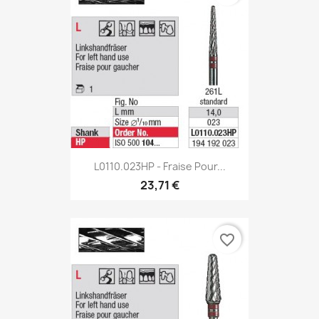
L0110.023HP - Fraise Pour...
23,71 €
favorite_border