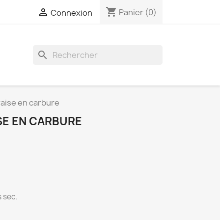
shopping_cart

Panier
(0)
Connexion
search
raise en carbure
ISE EN CARBURE
 sec.