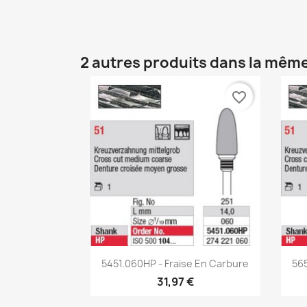
2 autres produits dans la même
favorite_border
Aperçu rapide

5451.060HP - Fraise En Carbure
565
31,97 €