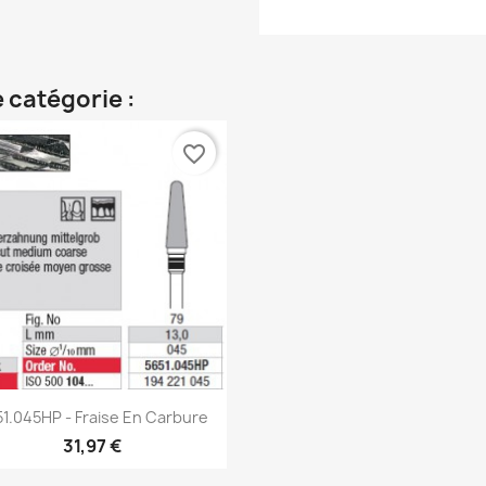
 catégorie :
favorite_border
Aperçu rapide

1.045HP - Fraise En Carbure
31,97 €