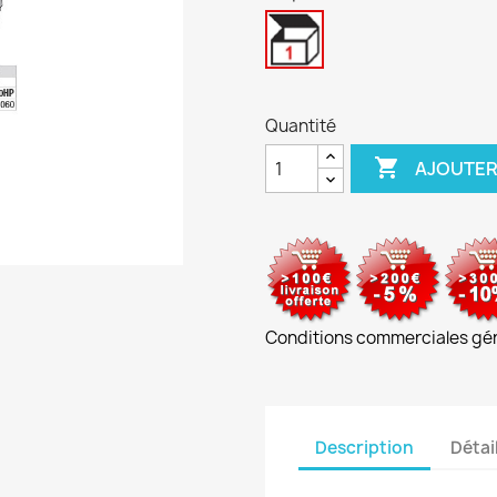
1
unité
Quantité

AJOUTER
Conditions commerciales gé
Description
Détai