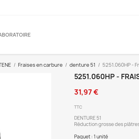
ABORATOIRE
TENE
Fraises en carbure
denture 51
5251.060HP - F
5251.060HP - FRA
31,97 €
TTC
DENTURE 51
Réduction grosse des plâtres
Paquet : 1 unité