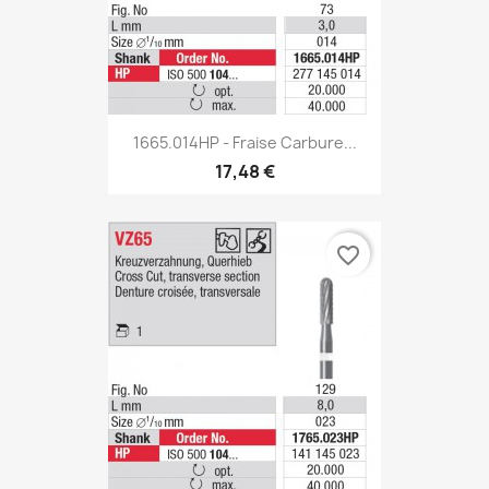
1665.014HP - Fraise Carbure...
17,48 €
favorite_border