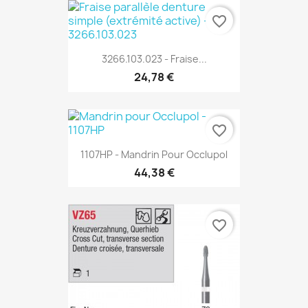
favorite_border
3266.103.023 - Fraise...
24,78 €
favorite_border
1107HP - Mandrin Pour Occlupol
44,38 €
favorite_border