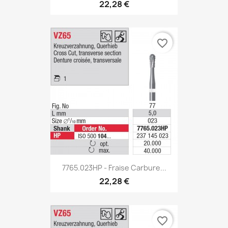
22,28 €
favorite_border
7765.023HP - Fraise Carbure...
22,28 €
favorite_border