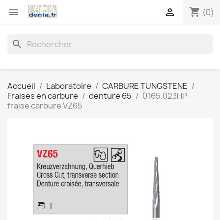
shopping_cart


(0)
search
Accueil
Laboratoire
CARBURE TUNGSTENE
Fraises en carbure
denture 65
0165.023HP -
fraise carbure VZ65