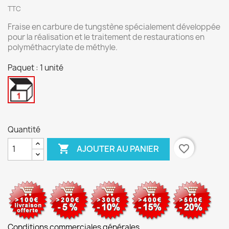
TTC
Fraise en carbure de tungstène spécialement développée
pour la réalisation et le traitement de restaurations en
polyméthacrylate de méthyle.
Paquet : 1 unité
1
unité
Quantité

favorite_border
AJOUTER AU PANIER
Conditions commerciales générales