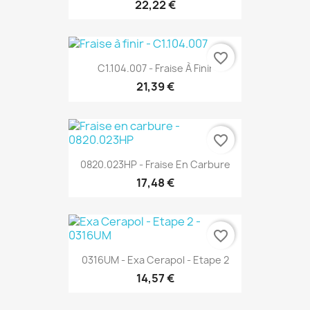
22,22 €
favorite_border
C1.104.007 - Fraise À Finir
21,39 €
favorite_border
0820.023HP - Fraise En Carbure
17,48 €
favorite_border
0316UM - Exa Cerapol - Etape 2
14,57 €