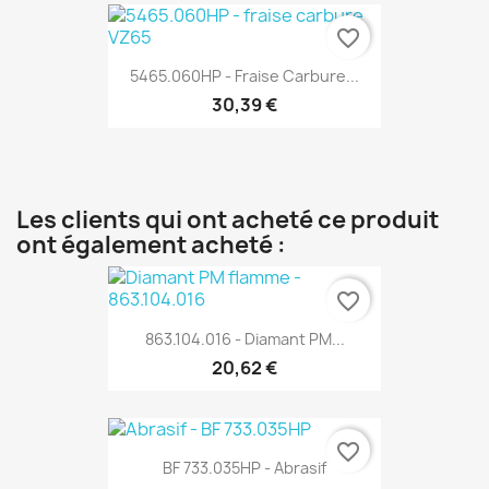
favorite_border
5465.060HP - Fraise Carbure...
30,39 €
Les clients qui ont acheté ce produit
ont également acheté :
favorite_border
863.104.016 - Diamant PM...
20,62 €
favorite_border
BF 733.035HP - Abrasif