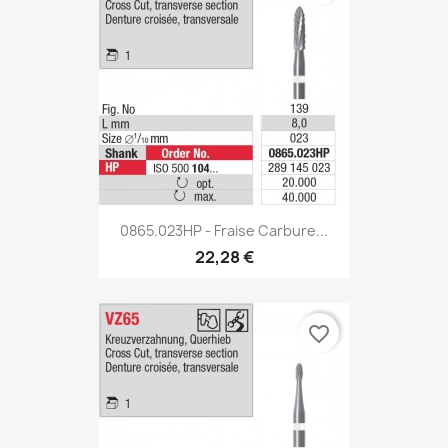
0865.023HP - Fraise Carbure...
22,28 €
favorite_border