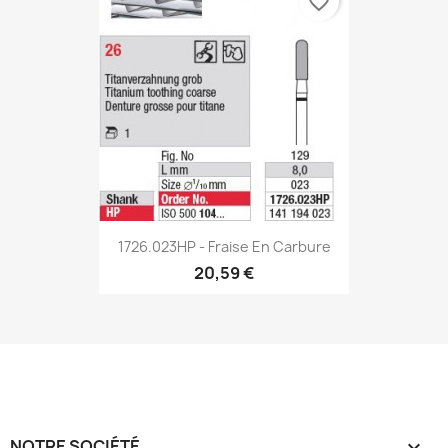
favorite_border
1726.023HP - Fraise En Carbure
20,59 €
NOTRE SOCIÉTÉ
