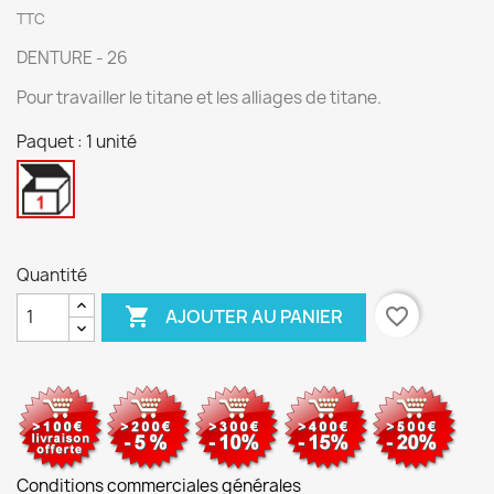
TTC
DENTURE - 26
Pour travailler le titane et les alliages de titane.
Paquet : 1 unité
1
unité
Quantité

favorite_border
AJOUTER AU PANIER
Conditions commerciales générales