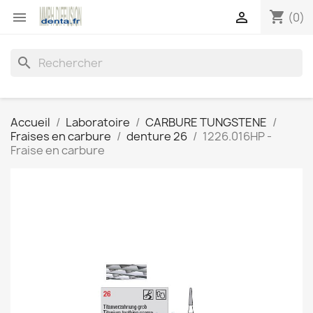
shopping_cart


(0)
search
Accueil
Laboratoire
CARBURE TUNGSTENE
Fraises en carbure
denture 26
1226.016HP -
Fraise en carbure