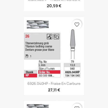
20,59 €
favorite_border
6926.040HP - Fraise En Carbure
27,11 €