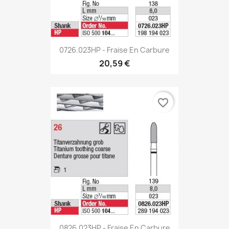
0726.023HP - Fraise En Carbure
20,59 €
favorite_border
0826.023HP - Fraise En Carbure