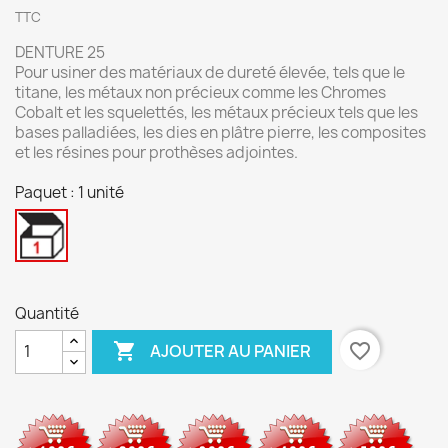
TTC
DENTURE 25
Pour usiner des matériaux de dureté élevée, tels que le
titane, les métaux non précieux comme les Chromes
Cobalt et les squelettés, les métaux précieux tels que les
bases palladiées, les dies en plâtre pierre, les composites
et les résines pour prothèses adjointes.
Paquet : 1 unité
1
unité
Quantité

favorite_border
AJOUTER AU PANIER