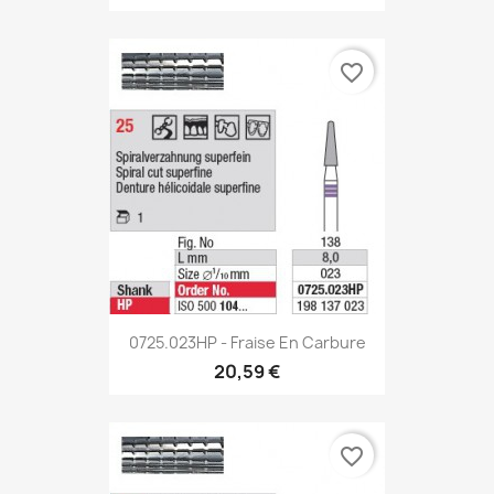
favorite_border
0725.023HP - Fraise En Carbure
20,59 €
favorite_border