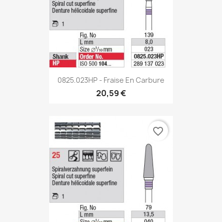
0825.023HP - Fraise En Carbure
20,59 €
favorite_border