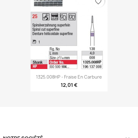
favorite_border
1325.008HP - Fraise En Carbure
12,01 €