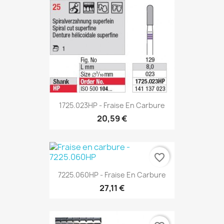
1725.023HP - Fraise En Carbure
20,59 €
favorite_border
7225.060HP - Fraise En Carbure
27,11 €