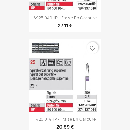
6925.040HP - Fraise En Carbure
27,11 €
favorite_border
1425.014HP - Fraise En Carbure
20,59 €