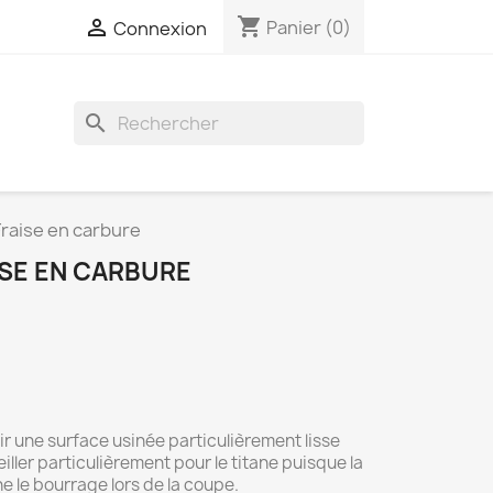
shopping_cart

Panier
(0)
Connexion
search
raise en carbure
ISE EN CARBURE
ir une surface usinée particulièrement lisse
eiller particulièrement pour le titane puisque la
 le bourrage lors de la coupe.