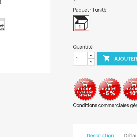
Paquet : 1 unité
1
unité
Quantité

AJOUTER
Conditions commerciales gé
Description
Détai