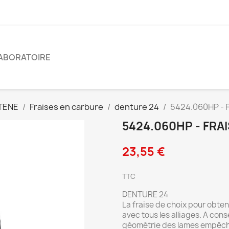
ABORATOIRE
TENE
Fraises en carbure
denture 24
5424.060HP - F
5424.060HP - FRA
23,55 €
TTC
DENTURE 24
La fraise de choix pour obten
avec tous les alliages. A cons
géométrie des lames empêche