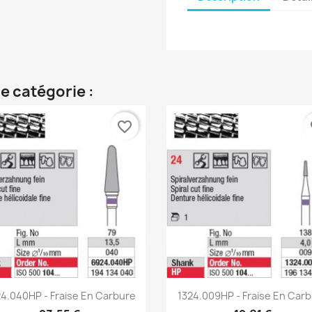
e catégorie :
favorite_border
fa
Aperçu rapide
Aperçu rapide


4.040HP - Fraise En Carbure
1324.009HP - Fraise En Car