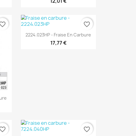
12,01 €
vorite_border
favorite_border
Aperçu rapide

2224.023HP - Fraise En Carbure
17,77 €
bure
vorite_border
favorite_border