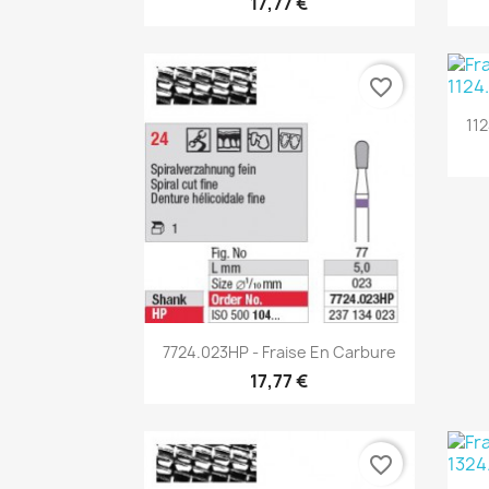
17,77 €
favorite_border
11
Aperçu rapide

7724.023HP - Fraise En Carbure
17,77 €
favorite_border