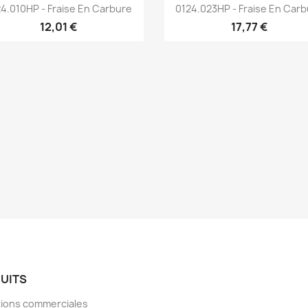
Aperçu rapide
Aperçu rapide


24.010HP - Fraise En Carbure
0124.023HP - Fraise En Car
12,01 €
17,77 €
UITS
ions commerciales