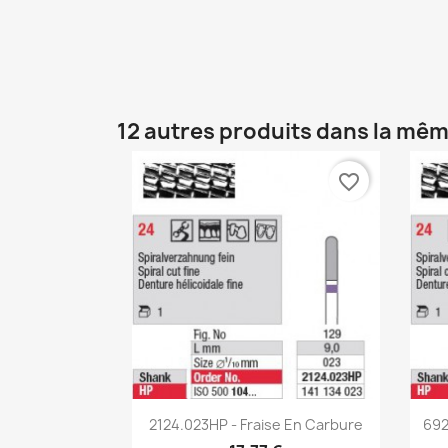
12 autres produits dans la mêm
favorite_border
Aperçu rapide

2124.023HP - Fraise En Carbure
692