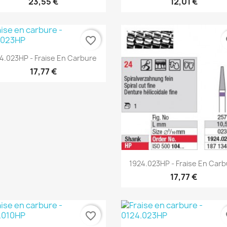
23,55 €
12,01 €
favorite_border
fa
Aperçu rapide

24.023HP - Fraise En Carbure
17,77 €
Aperçu rapide

1924.023HP - Fraise En Car
17,77 €
favorite_border
fa