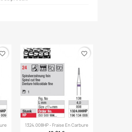
vorite_border
favorite_border
Aperçu rapide

bure
1324.008HP - Fraise En Carbure