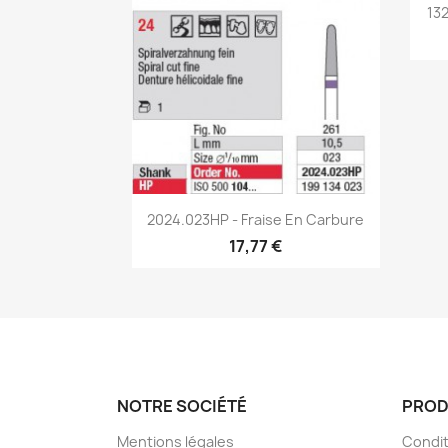
13
Aperçu rapide

2024.023HP - Fraise En Carbure
17,77 €
NOTRE SOCIÉTÉ
PROD
Mentions légales
Condit