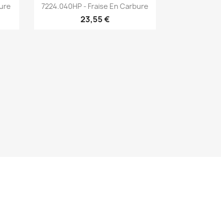
Aperçu rapide

bure
7224.040HP - Fraise En Carbure
23,55 €