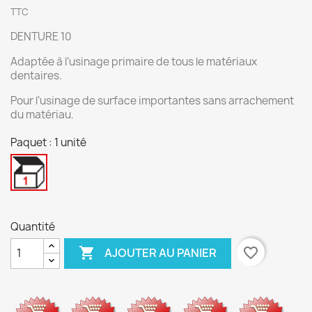
TTC
DENTURE 10
Adaptée à l‘usinage primaire de tous le matériaux
dentaires.
Pour l‘usinage de surface importantes sans arrachement
du matériau.
Paquet : 1 unité
1
unité
Quantité

favorite_border
AJOUTER AU PANIER