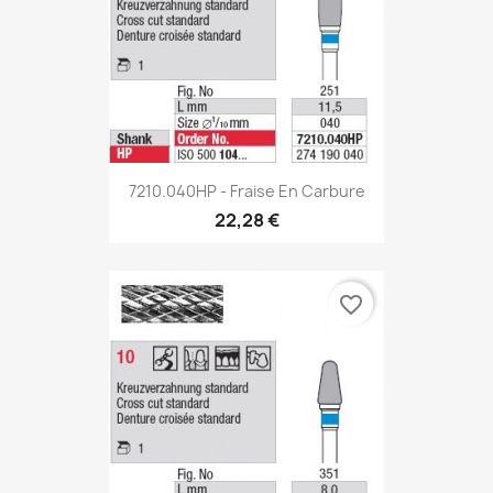
7210.040HP - Fraise En Carbure
22,28 €
favorite_border