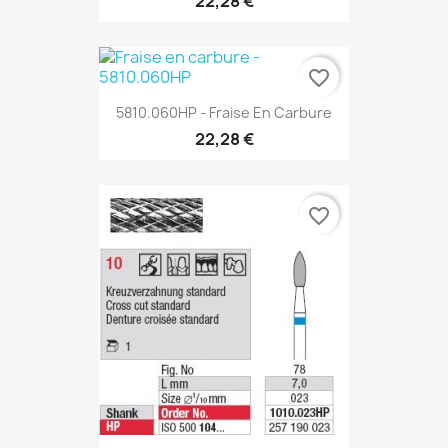
22,28 €
favorite_border
5810.060HP - Fraise En Carbure
22,28 €
favorite_border