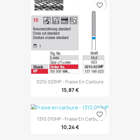
favorite_border
0210.023HP - Fraise En Carbure
15,87 €
favorite_border
1310.010HP - Fraise En Carbure
10,24 €