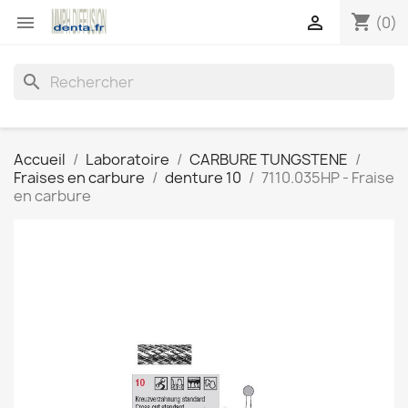
shopping_cart


(0)
search
Accueil
Laboratoire
CARBURE TUNGSTENE
Fraises en carbure
denture 10
7110.035HP - Fraise
en carbure