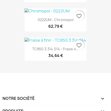
favorite_border
0222UM - Chromopol
62,79 €
favorite_border
TC850.3.314.014 - Fraise À...
34,64 €
NOTRE SOCIÉTÉ
