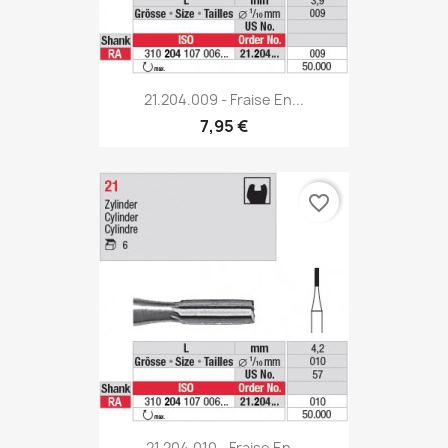
21.204.009 - Fraise En...
7,95 €
favorite_border
21.204.010 - Fraise En...