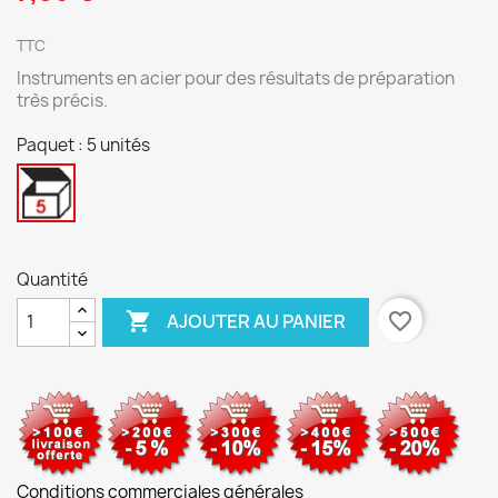
TTC
Instruments en acier pour des résultats de préparation
très précis.
Paquet : 5 unités
5
unités
Quantité

favorite_border
AJOUTER AU PANIER
Conditions commerciales générales