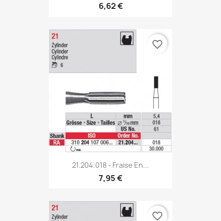
6,62 €
favorite_border
21.204.018 - Fraise En...
7,95 €
favorite_border