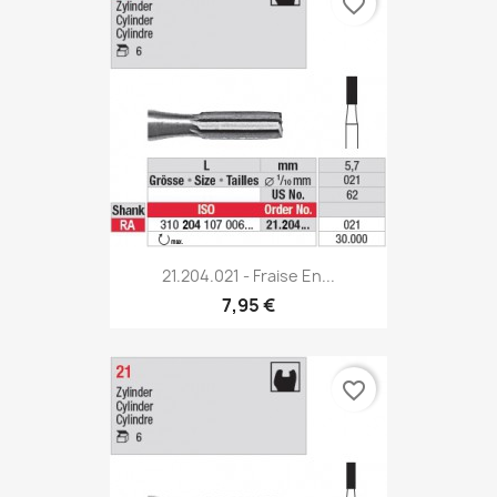
favorite_border
21.204.021 - Fraise En...
7,95 €
favorite_border