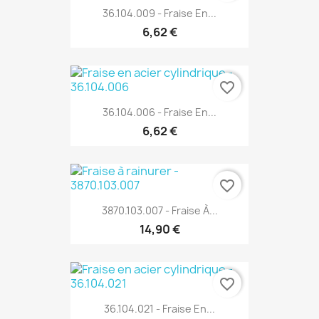
36.104.009 - Fraise En...
6,62 €
favorite_border
36.104.006 - Fraise En...
6,62 €
favorite_border
3870.103.007 - Fraise À...
14,90 €
favorite_border
36.104.021 - Fraise En...