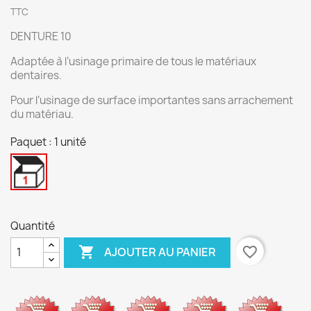
TTC
DENTURE 10
Adaptée à l‘usinage primaire de tous le matériaux
dentaires.
Pour l‘usinage de surface importantes sans arrachement
du matériau.
Paquet : 1 unité
1
unité
Quantité

favorite_border
AJOUTER AU PANIER