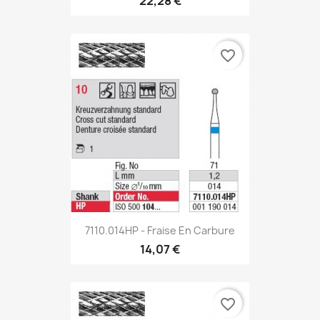
22,28 €
favorite_border
7110.014HP - Fraise En Carbure
14,07 €
favorite_border