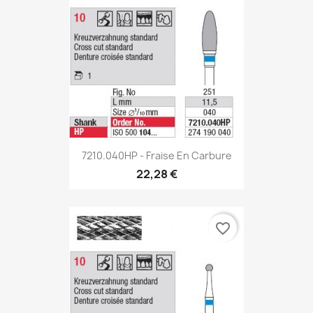
7210.040HP - Fraise En Carbure
22,28 €
favorite_border