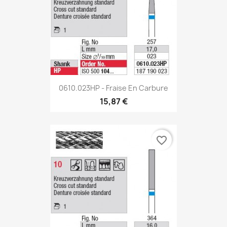
0610.023HP - Fraise En Carbure
15,87 €
favorite_border