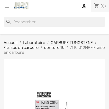
shopping_cart


(0)
search
Accueil
Laboratoire
CARBURE TUNGSTENE
Fraises en carbure
denture 10
7110.012HP - Fraise
en carbure