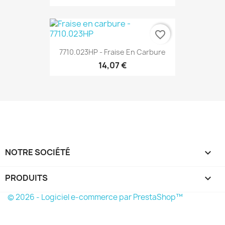
favorite_border
7710.023HP - Fraise En Carbure
14,07 €
NOTRE SOCIÉTÉ

PRODUITS

© 2026 - Logiciel e-commerce par PrestaShop™