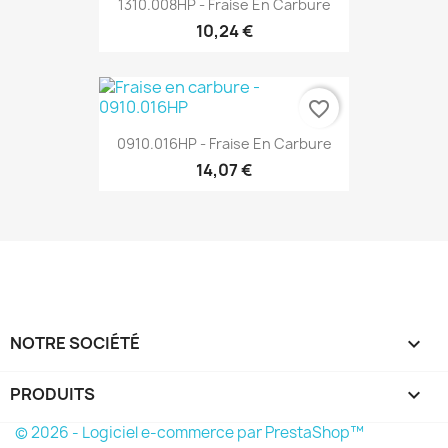
1310.008HP - Fraise En Carbure
10,24 €
favorite_border
0910.016HP - Fraise En Carbure
14,07 €
NOTRE SOCIÉTÉ

PRODUITS

© 2026 - Logiciel e-commerce par PrestaShop™