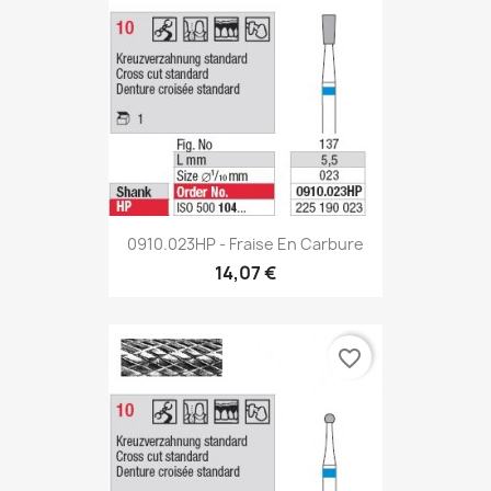
0910.023HP - Fraise En Carbure
14,07 €
favorite_border