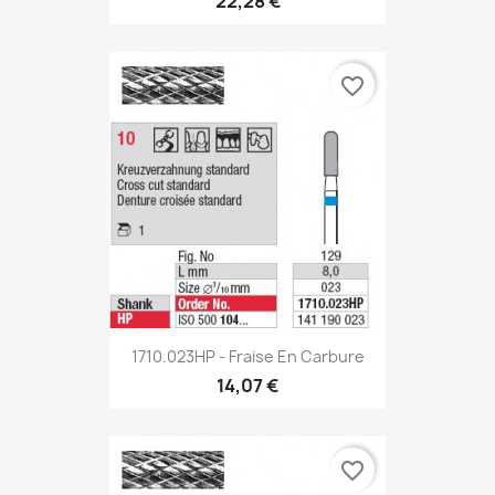
22,28 €
favorite_border
1710.023HP - Fraise En Carbure
14,07 €
favorite_border