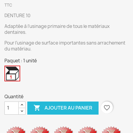
TTC
DENTURE 10
Adaptée à l‘usinage primaire de tous le matériaux
dentaires.
Pour l‘usinage de surface importantes sans arrachement
du matériau.
Paquet : 1 unité
1
unité
Quantité

favorite_border
AJOUTER AU PANIER