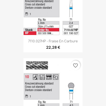
7110.027HP - Fraise En Carbure
22,28 €
favorite_border