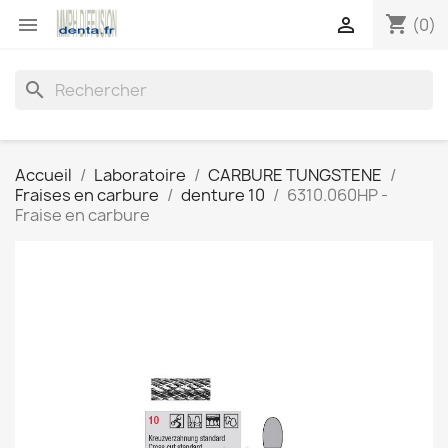
shopping_cart


(0)
search
Accueil
Laboratoire
CARBURE TUNGSTENE
Fraises en carbure
denture 10
6310.060HP -
Fraise en carbure