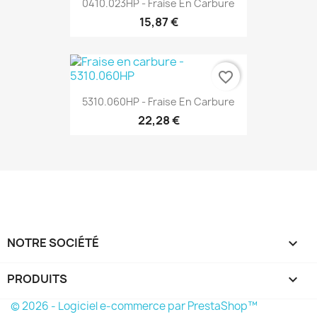
0410.023HP - Fraise En Carbure
15,87 €
favorite_border
5310.060HP - Fraise En Carbure
22,28 €
NOTRE SOCIÉTÉ

PRODUITS

© 2026 - Logiciel e-commerce par PrestaShop™