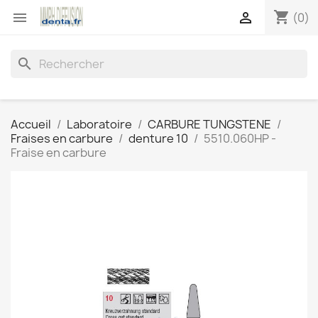
shopping_cart


(0)
search
Accueil
Laboratoire
CARBURE TUNGSTENE
Fraises en carbure
denture 10
5510.060HP -
Fraise en carbure