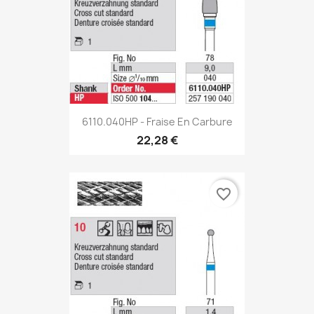
6110.040HP - Fraise En Carbure
22,28 €
favorite_border