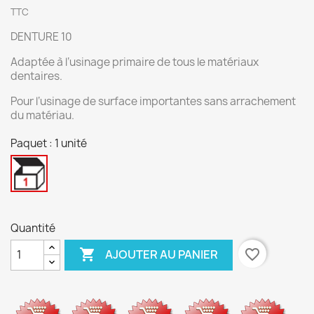
TTC
DENTURE 10
Adaptée à l‘usinage primaire de tous le matériaux
dentaires.
Pour l‘usinage de surface importantes sans arrachement
du matériau.
Paquet : 1 unité
1
unité
Quantité

favorite_border
AJOUTER AU PANIER