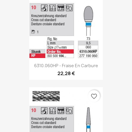
6310.060HP - Fraise En Carbure
22,28 €
favorite_border