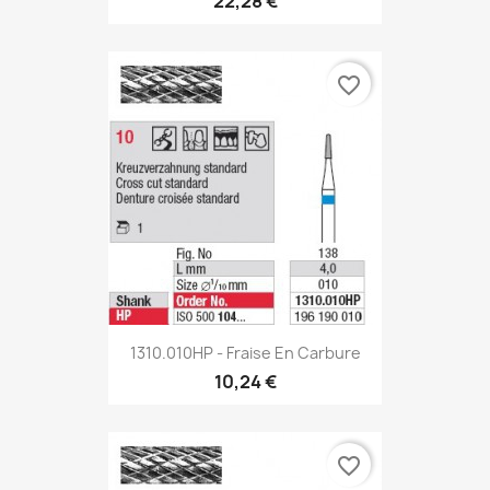
22,28 €
favorite_border
1310.010HP - Fraise En Carbure
10,24 €
favorite_border