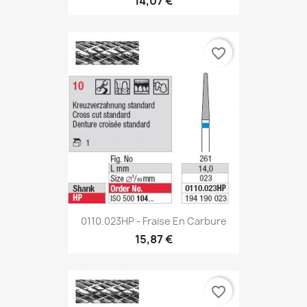
14,07 €
favorite_border
0110.023HP - Fraise En Carbure
15,87 €
favorite_border