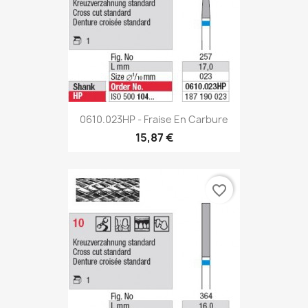
0610.023HP - Fraise En Carbure
15,87 €
favorite_border