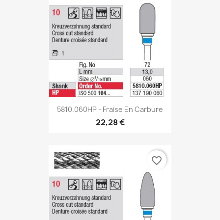
5810.060HP - Fraise En Carbure
22,28 €
favorite_border