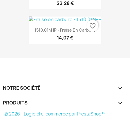
22,28 €
favorite_border
1510.014HP - Fraise En Carbure
14,07 €
NOTRE SOCIÉTÉ

PRODUITS

© 2026 - Logiciel e-commerce par PrestaShop™