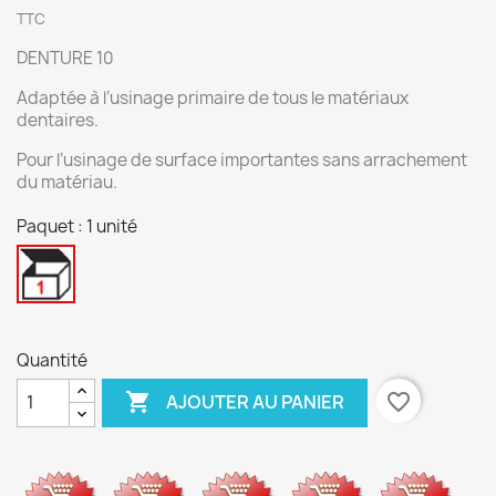
TTC
DENTURE 10
Adaptée à l‘usinage primaire de tous le matériaux
dentaires.
Pour l‘usinage de surface importantes sans arrachement
du matériau.
Paquet : 1 unité
1
unité
Quantité

favorite_border
AJOUTER AU PANIER