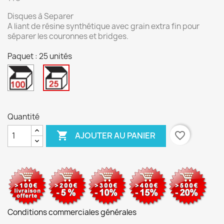
Disques à Separer
A liant de résine synthétique avec grain extra fin pour
séparer les couronnes et bridges.
Paquet : 25 unités
100
25
unités
unités
Quantité

favorite_border
AJOUTER AU PANIER
Conditions commerciales générales