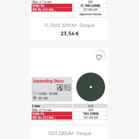
FL 7000.220UM - Disque
23,54 €
favorite_border
7001.220UM - Disque