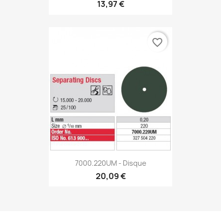
13,97 €
favorite_border
7000.220UM - Disque
20,09 €