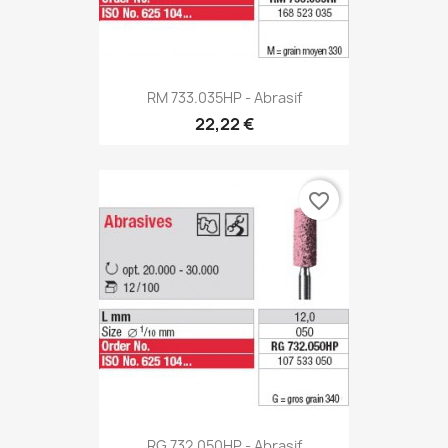
RM 733.035HP - Abrasif
22,22 €
favorite_border
RG 732.050HP - Abrasif