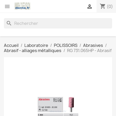
shopping_cart


(0)
search
Accueil
Laboratoire
POLISSOIRS
Abrasives
Abrasif - alliages métalliques
RG 731.065HP - Abrasif