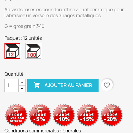
Abrasifs roses en corindon affiné à liant céramique pour
l’abrasion universelle des alliages métalliques.
G = gros grain 340
Paquet : 12 unités
100
12
unités
unités
Quantité

favorite_border
AJOUTER AU PANIER
Conditions commerciales générales