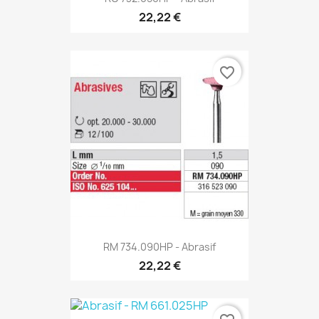
22,22 €
favorite_border
RM 734.090HP - Abrasif
22,22 €