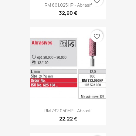
favorite_border
RM 661.025HP - Abrasif
32,90 €
favorite_border
RM 732.050HP - Abrasif
22,22 €