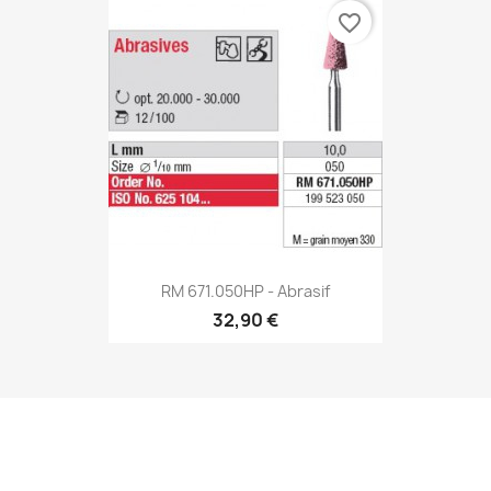
favorite_border
RM 671.050HP - Abrasif
32,90 €