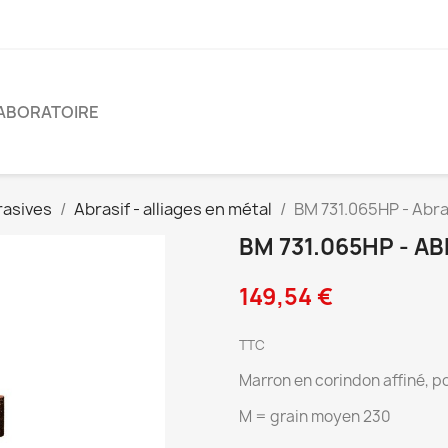
ABORATOIRE
rasives
Abrasif - alliages en métal
BM 731.065HP - Abra
BM 731.065HP - AB
149,54 €
TTC
Marron en corindon affiné, p
M = grain moyen 230