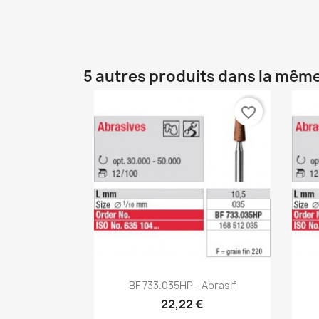
5 autres produits dans la même
favorite_border
Aperçu rapide

BF 733.035HP - Abrasif
22,22 €