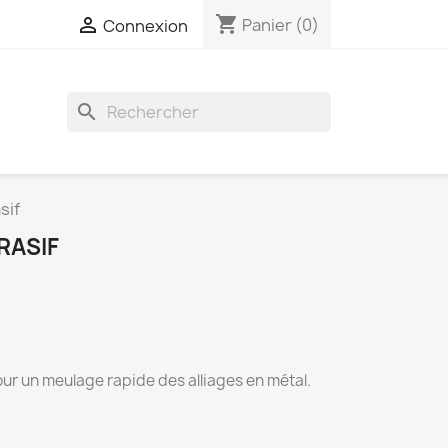
shopping_cart

Panier
(0)
Connexion
search
sif
RASIF
our un meulage rapide des alliages en métal.