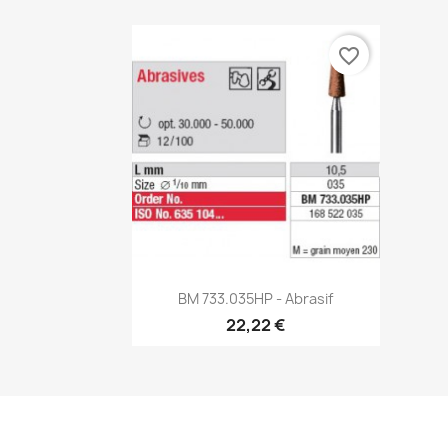
favorite_border
Aperçu rapide

BM 733.035HP - Abrasif
22,22 €