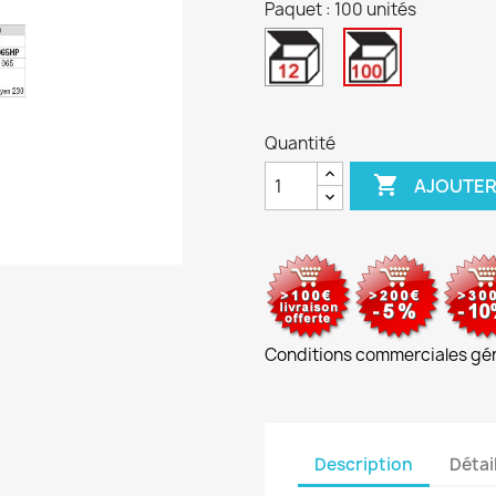
Paquet : 100 unités
12
100
unités
unités
Quantité

AJOUTER
Conditions commerciales gé
Description
Détai