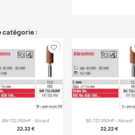
 catégorie :
favorite_border
fa
Aperçu rapide
Aperçu rapide


BM 732.050HP - Abrasif
BG 732.050HP - Abrasif
22,22 €
22,22 €