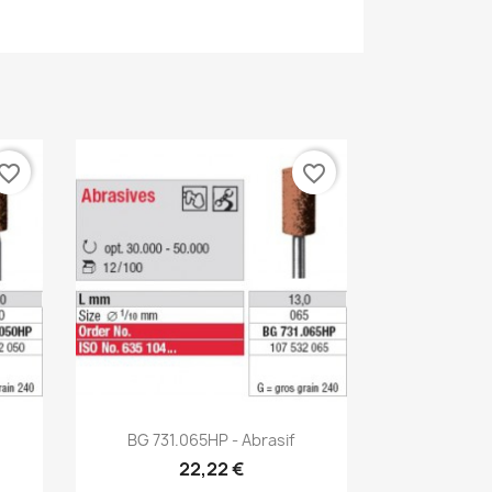
vorite_border
favorite_border
Aperçu rapide

BG 731.065HP - Abrasif
22,22 €