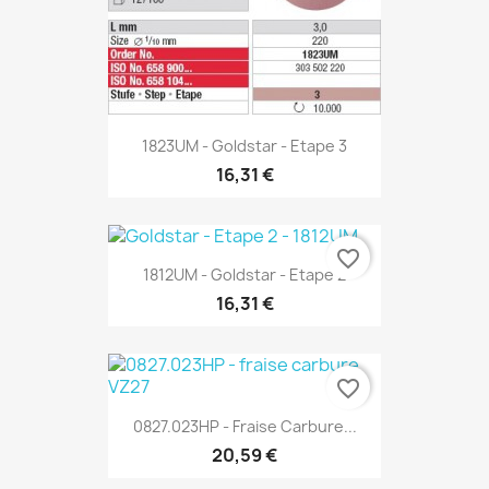
1823UM - Goldstar - Etape 3
16,31 €
favorite_border
1812UM - Goldstar - Etape 2
16,31 €
favorite_border
0827.023HP - Fraise Carbure...
20,59 €