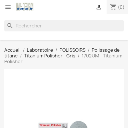
shopping_cart


(0)
search
Accueil
Laboratoire
POLISSOIRS
Polissage de
titane
Titanium Polisher - Gris
1702UM - Titanium
Polisher