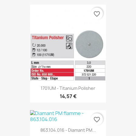
favorite_border
1701UM - Titanium Polisher
14,57 €
favorite_border
863.104.016 - Diamant PM...