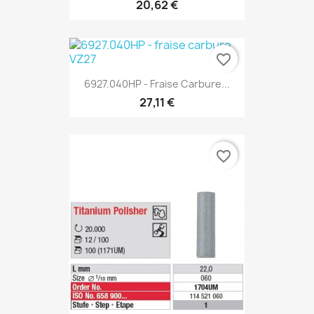
20,62 €
favorite_border
6927.040HP - Fraise Carbure...
27,11 €
favorite_border