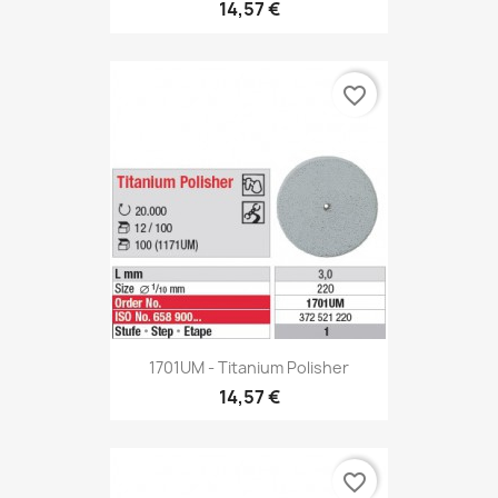
14,57 €
favorite_border
1701UM - Titanium Polisher
14,57 €
favorite_border