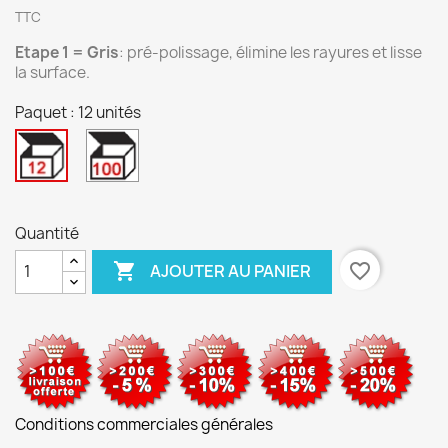
TTC
Etape 1 = Gris
: pré-polissage, élimine les rayures et lisse
la surface.
Paquet : 12 unités
100
12
unités
unités
Quantité

favorite_border
AJOUTER AU PANIER
Conditions commerciales générales