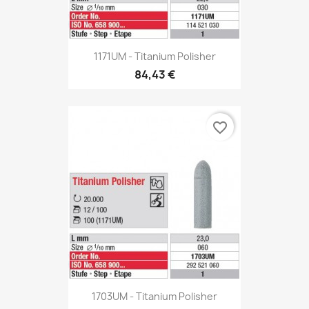
1171UM - Titanium Polisher
84,43 €
favorite_border
1703UM - Titanium Polisher