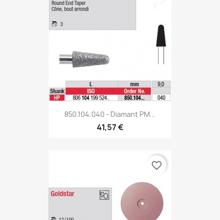
850.104.040 - Diamant PM...
41,57 €
favorite_border