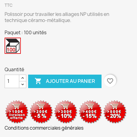
TTC
Polissoir pour travailler les alliages NP utilisés en
technique céramo-métallique.
Paquet : 100 unités
100
unités
Quantité

favorite_border
AJOUTER AU PANIER
Conditions commerciales générales