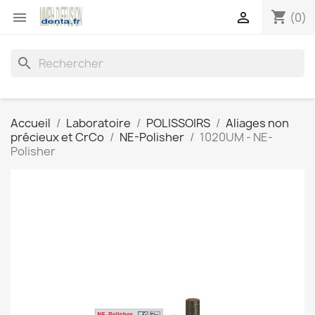
shopping_cart


(0)
search
Accueil
Laboratoire
POLISSOIRS
Aliages non
précieux et CrCo
NE-Polisher
1020UM - NE-
Polisher