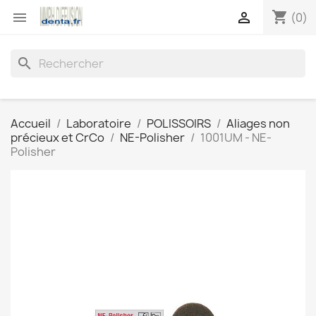
shopping_cart


(0)
search
Accueil
Laboratoire
POLISSOIRS
Aliages non
précieux et CrCo
NE-Polisher
1001UM - NE-
Polisher