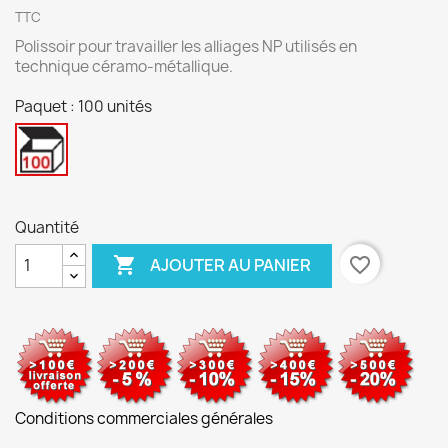
TTC
Polissoir pour travailler les alliages NP utilisés en
technique céramo-métallique.
Paquet : 100 unités
100
unités
Quantité

favorite_border
AJOUTER AU PANIER
Conditions commerciales générales