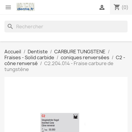
shopping_cart


(0)
search
Accueil
Dentiste
CARBURE TUNGSTENE
Fraises - Solid carbide
coniques renversées
C2 -
cône renversé
C2.204.014 - Fraise carbure de
tungstène