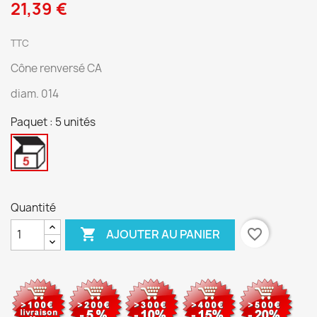
21,39 €
TTC
Cône renversé CA
diam. 014
Paquet : 5 unités
5
unités
Quantité

favorite_border
AJOUTER AU PANIER