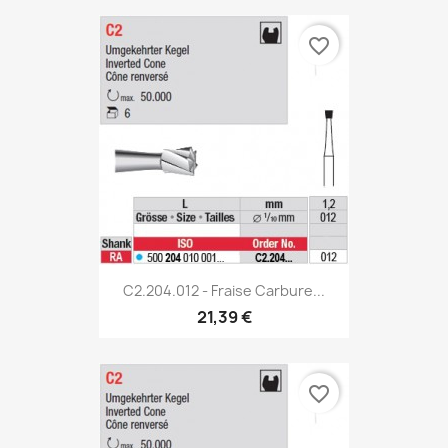
favorite_border
C2.204.012 - Fraise Carbure...
21,39 €
favorite_border