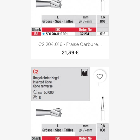
C2.204.016 - Fraise Carbure...
21,39 €
favorite_border