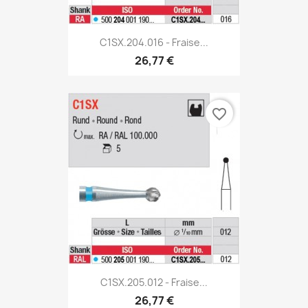
C1SX.204.016 - Fraise...
26,77 €
favorite_border
C1SX.205.012 - Fraise...
26,77 €