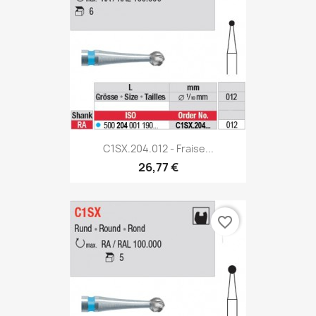
C1SX.204.012 - Fraise...
26,77 €
favorite_border