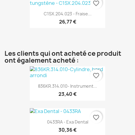
favorite_border
C1SX.204.023 - Fraise...
26,77 €
Les clients qui ont acheté ce produit
ont également acheté :
favorite_border
836KR.314.010- Instrument...
23,40 €
favorite_border
0433RA - Exa Dental
30,36 €