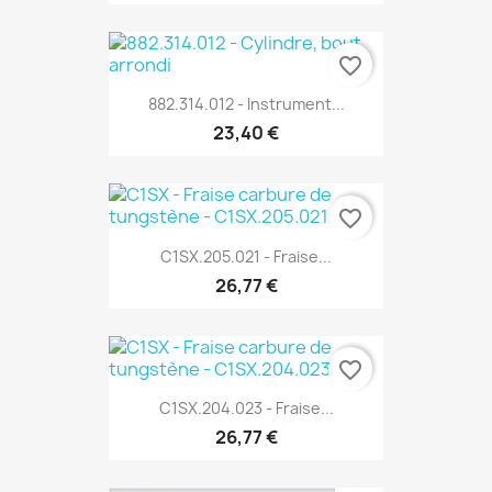
favorite_border
882.314.012 - Instrument...
23,40 €
favorite_border
C1SX.205.021 - Fraise...
26,77 €
favorite_border
C1SX.204.023 - Fraise...
26,77 €