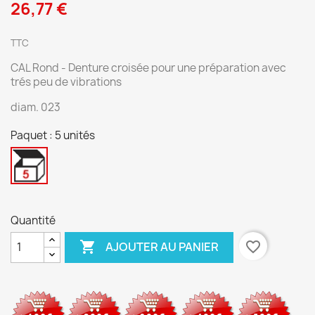
26,77 €
TTC
CAL Rond - Denture croisée pour une préparation avec
trés peu de vibrations
diam. 023
Paquet : 5 unités
5
unités
Quantité

favorite_border
AJOUTER AU PANIER