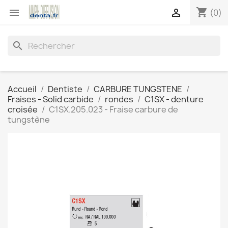
shopping_cart


(0)
search
Accueil
Dentiste
CARBURE TUNGSTENE
Fraises - Solid carbide
rondes
C1SX - denture
croisée
C1SX.205.023 - Fraise carbure de
tungstène