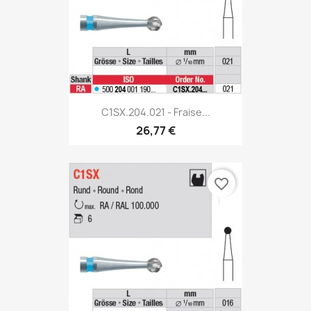
C1SX.204.021 - Fraise...
26,77 €
favorite_border