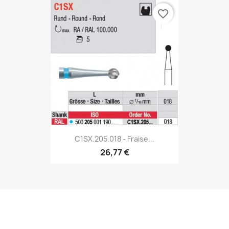
favorite_border
C1SX.205.018 - Fraise...
26,77 €