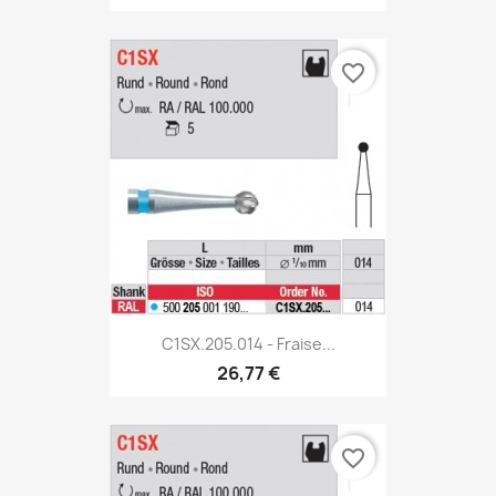
favorite_border
C1SX.205.014 - Fraise...
26,77 €
favorite_border