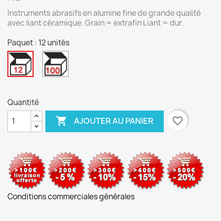
Instruments abrasifs en alumine fine de grande qualité
avec liant céramique. Grain = extrafin Liant = dur.
Paquet : 12 unités
100
12
unités
unités
Quantité

favorite_border
AJOUTER AU PANIER
Conditions commerciales générales