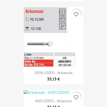
favorite_border
AS06.030FG - Arkansas
35,13 €
favorite_border
AS01.025FG - Arkansas