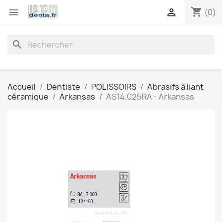
shopping_cart


(0)
search
Accueil
Dentiste
POLISSOIRS
Abrasifs à liant
céramique
Arkansas
AS14.025RA - Arkansas