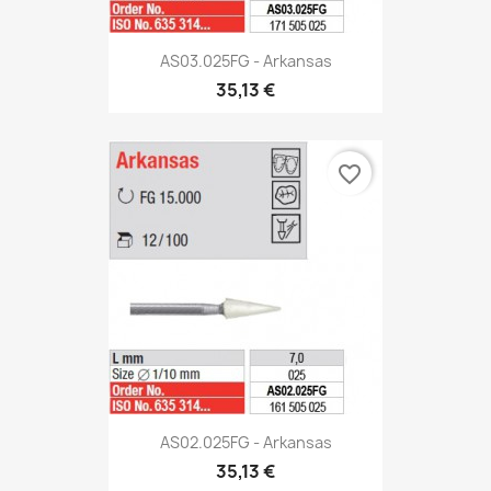
AS03.025FG - Arkansas
35,13 €
favorite_border
AS02.025FG - Arkansas
35,13 €