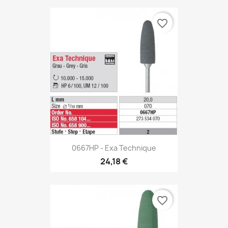
favorite_border
0667HP - Exa Technique
24,18 €
favorite_border