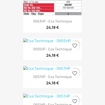
0663HP - Exa Technique
24,18 €
favorite_border
0655HP - Exa Technique
24,18 €
favorite_border
0657HP - Exa Technique
24,18 €
favorite_border
0651HP - Exa Technique