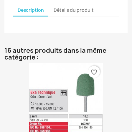
Description
Détails du produit
16 autres produits dans la même
catégorie :
favorite_border