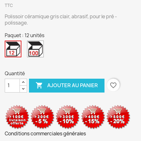
TTC
Polissoir céramique gris clair, abrasif, pour le pré -
polissage.
Paquet : 12 unités
100
12
unités
unités
Quantité

favorite_border
AJOUTER AU PANIER
Conditions commerciales générales