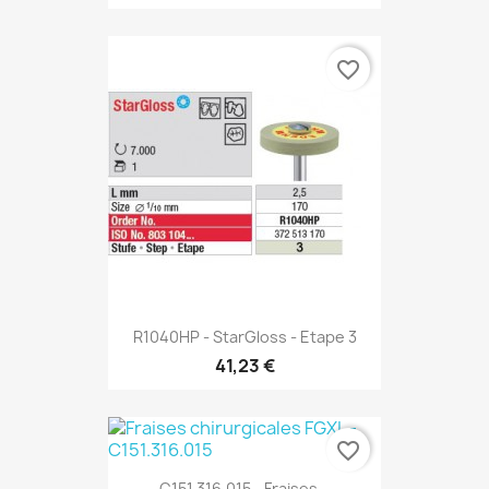
favorite_border
R1040HP - StarGloss - Etape 3
41,23 €
favorite_border
C151.316.015 - Fraises...