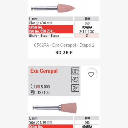
0362RA - Exa Cerapol - Étape 2
30,36 €
favorite_border