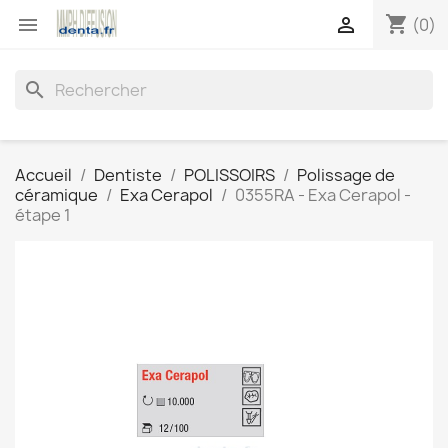
shopping_cart


(0)
search
Accueil
Dentiste
POLISSOIRS
Polissage de
céramique
Exa Cerapol
0355RA - Exa Cerapol -
étape 1