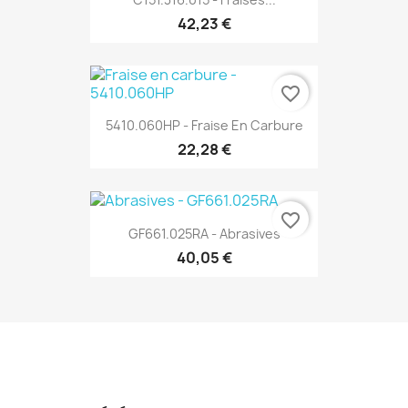
42,23 €
favorite_border
5410.060HP - Fraise En Carbure
22,28 €
favorite_border
GF661.025RA - Abrasives
40,05 €