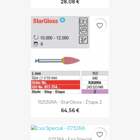
28,08 €
favorite_border
R2530RA - StarGloss - Étape 2
64,56 €
favorite_border
0732RA - Exa Special