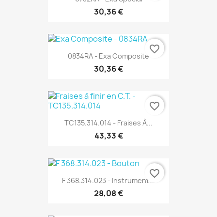
30,36 €
favorite_border
0834RA - Exa Composite
30,36 €
favorite_border
TC135.314.014 - Fraises À...
43,33 €
favorite_border
F 368.314.023 - Instrument...
28,08 €