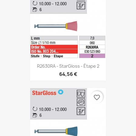
R2630RA - StarGloss - Étape 2
64,56 €
favorite_border