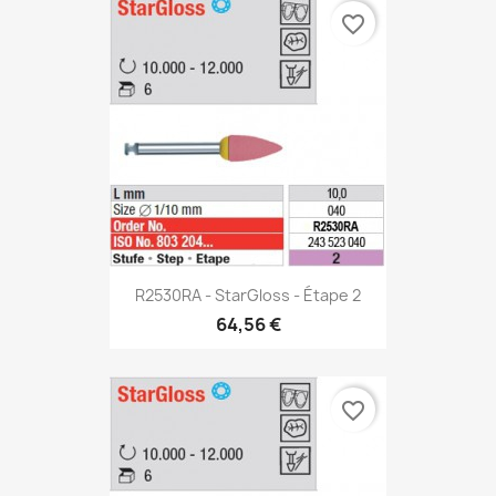
favorite_border
R2530RA - StarGloss - Étape 2
64,56 €
favorite_border