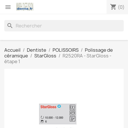
shopping_cart

(0)
search
Accueil
Dentiste
POLISSOIRS
Polissage de
céramique
StarGloss
R2520RA - StarGloss -
étape 1