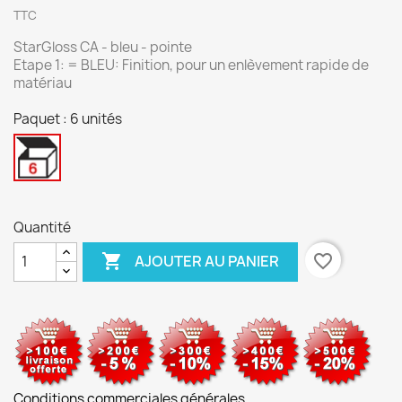
TTC
StarGloss CA - bleu - pointe
Etape 1: = BLEU: Finition, pour un enlèvement rapide de
matériau
Paquet : 6 unités
6
unités
Quantité

favorite_border
AJOUTER AU PANIER
Conditions commerciales générales