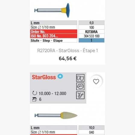
R2720RA - StarGloss - Étape 1
64,56 €
favorite_border