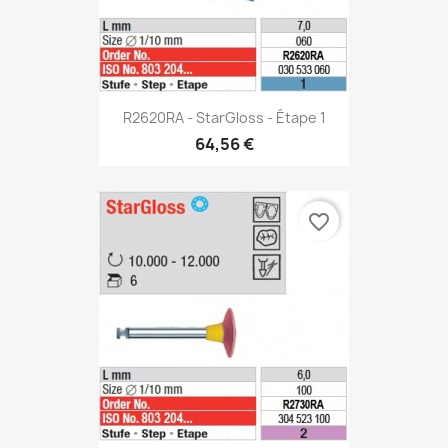
R2620RA - StarGloss - Étape 1
64,56 €
favorite_border