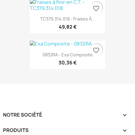
favorite_border
TC379.314.018 - Fraises À...
49,82 €
favorite_border
0832RA - Exa Composite
30,36 €
NOTRE SOCIÉTÉ

PRODUITS
