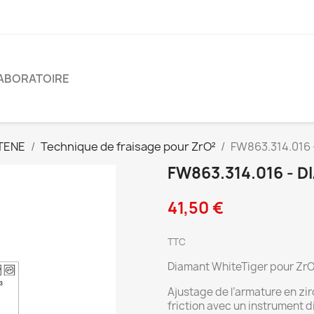
ABORATOIRE
TENE
Technique de fraisage pour ZrO²
FW863.314.016 
FW863.314.016 - 
41,50 €
TTC
Diamant WhiteTiger pour Zr
Ajustage de l’armature en zi
friction avec un instrument 