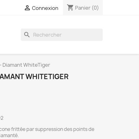
shopping_cart

Panier
(0)
Connexion
search
- Diamant WhiteTiger
DIAMANT WHITETIGER
O2
rcone frittée par suppression des points de
diamanté.