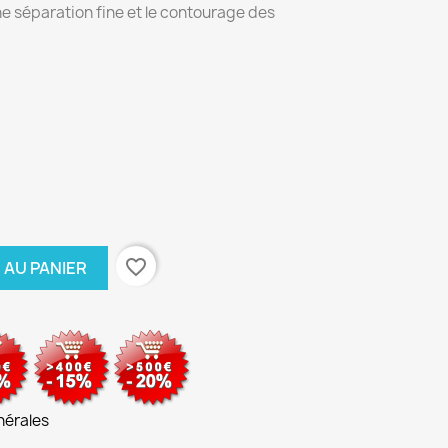
ne séparation fine et le contourage des
favorite_border
 AU PANIER
nérales