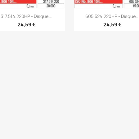
Aperçu rapide
Aperçu rapide


317.514.220HP - Disque...
605.524.220HP - Disque..
24,59 €
24,59 €