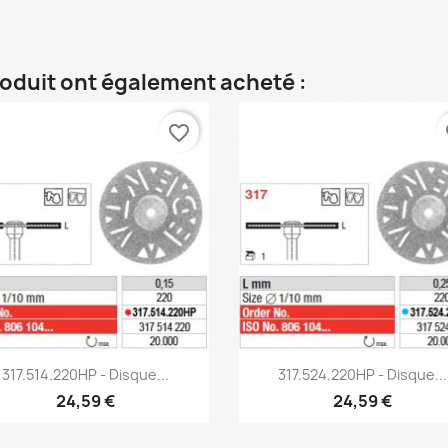
roduit ont également acheté :
favorite_border
fa
Aperçu rapide
Aperçu rapide


317.514.220HP - Disque...
317.524.220HP - Disque...
24,59 €
24,59 €