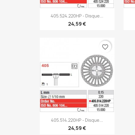
Aperçu rapide

405.524.220HP - Disque...
24,59 €
favorite_border
Aperçu rapide

405.514.220HP - Disque...
24,59 €