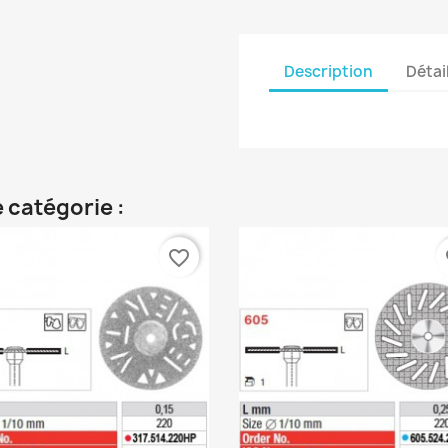
Description
Détai
 catégorie :
favorite_border
fa