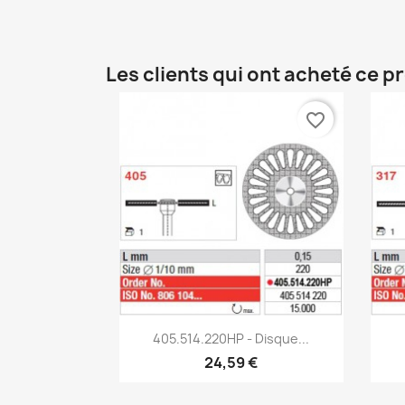
Les clients qui ont acheté ce p
favorite_border
Aperçu rapide

405.514.220HP - Disque...
24,59 €