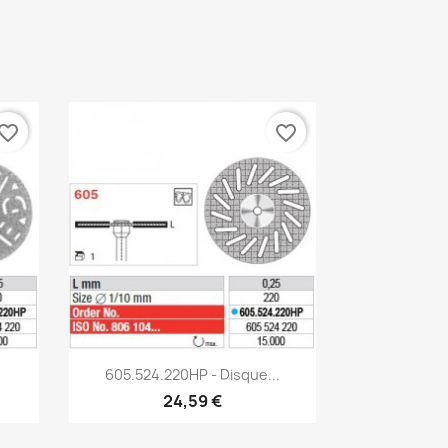
vorite_border
favorite_border
Aperçu rapide

605.524.220HP - Disque...
24,59 €