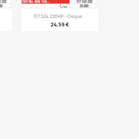
Aperçu rapide

.
317.524.220HP - Disque...
24,59 €