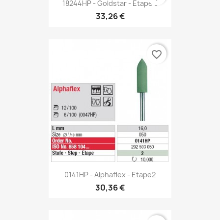
18244HP - Goldstar - Etape 3
33,26 €
favorite_border
0141HP - Alphaflex - Etape2
30,36 €