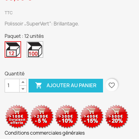
TTC
Polissoir „SuperVert“: Brillantage.
Paquet : 12 unités
100
12
unités
unités
Quantité

favorite_border
AJOUTER AU PANIER
Conditions commerciales générales