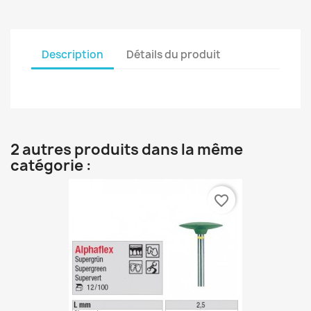
Description
Détails du produit
2 autres produits dans la même
catégorie :
favorite_border