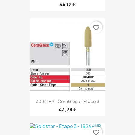
54,12 €
favorite_border
30041HP - CeraGloss - Etape 3
43,28 €
favorite_border