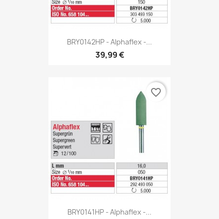
BRY0142HP - Alphaflex -...
39,99 €
favorite_border
BRY0141HP - Alphaflex -...