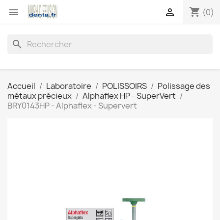
shopping_cart


(0)
search
Accueil
Laboratoire
POLISSOIRS
Polissage des
métaux précieux
Alphaflex HP - SuperVert
BRY0143HP - Alphaflex - Supervert