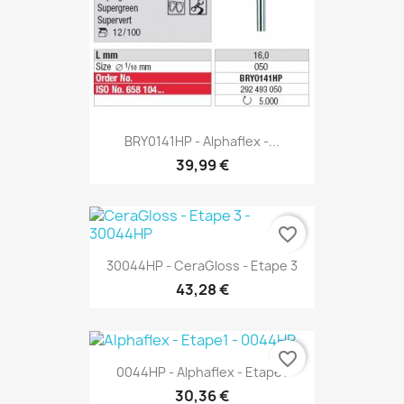
BRY0141HP - Alphaflex -...
39,99 €
favorite_border
30044HP - CeraGloss - Etape 3
43,28 €
favorite_border
0044HP - Alphaflex - Etape1
30,36 €