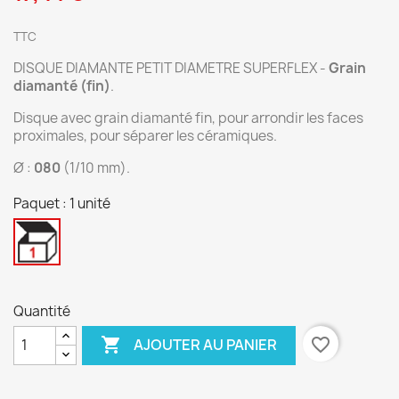
TTC
DISQUE DIAMANTE PETIT DIAMETRE SUPERFLEX -
Grain
diamanté (fin)
.
Disque avec grain diamanté fin, pour arrondir les faces
proximales, pour séparer les céramiques.
Ø :
080
(1/10 mm).
Paquet : 1 unité
1
unité
Quantité

favorite_border
AJOUTER AU PANIER