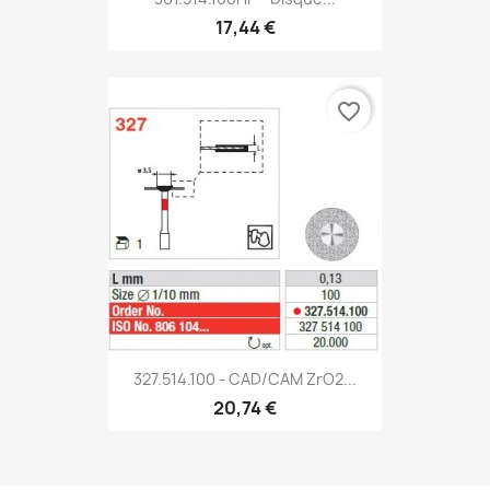
17,44 €
favorite_border
327.514.100 - CAD/CAM ZrO2...
20,74 €