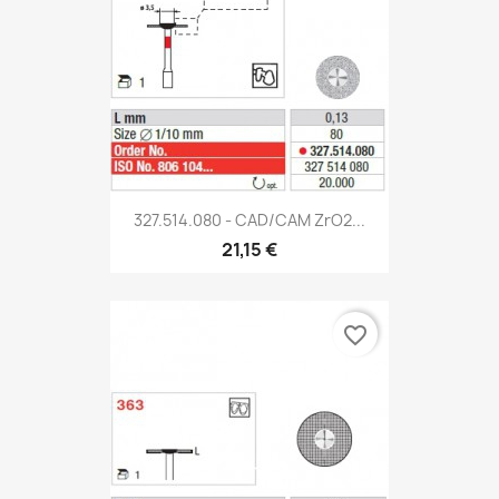
327.514.080 - CAD/CAM ZrO2...
21,15 €
favorite_border