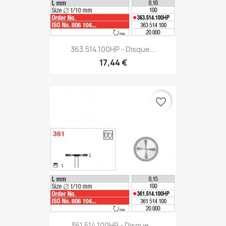
363.514.100HP - Disque...
17,44 €
favorite_border
361.514.100HP - Disque...