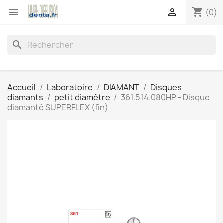
shopping_cart


(0)
search
Accueil
Laboratoire
DIAMANT
Disques
diamants
petit diamètre
361.514.080HP - Disque
diamanté SUPERFLEX (fin)