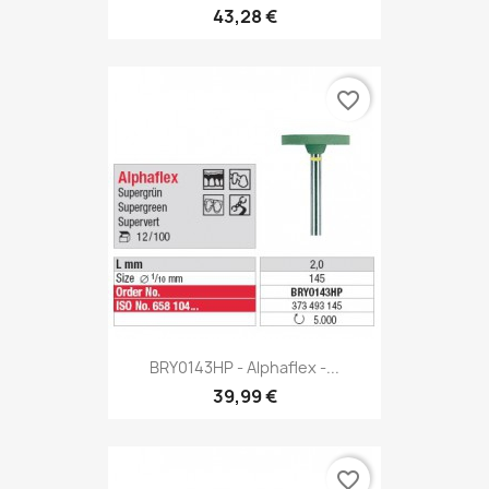
43,28 €
favorite_border
BRY0143HP - Alphaflex -...
39,99 €
favorite_border