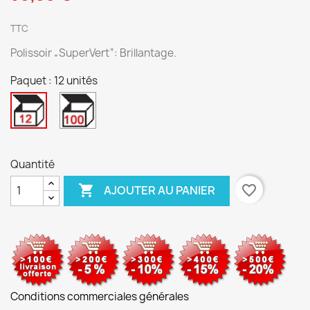
TTC
Polissoir „SuperVert“: Brillantage.
Paquet : 12 unités
100
12
unités
unités
Quantité

favorite_border
AJOUTER AU PANIER
Conditions commerciales générales