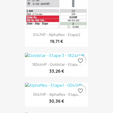
0147HP - Alphaflex - Etape2
19,71 €
favorite_border
18244HP - Goldstar - Etape 3
33,26 €
favorite_border
0041HP - Alphaflex - Etape1
30,36 €