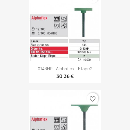
0143HP - Alphaflex - Etape2
30,36 €
favorite_border