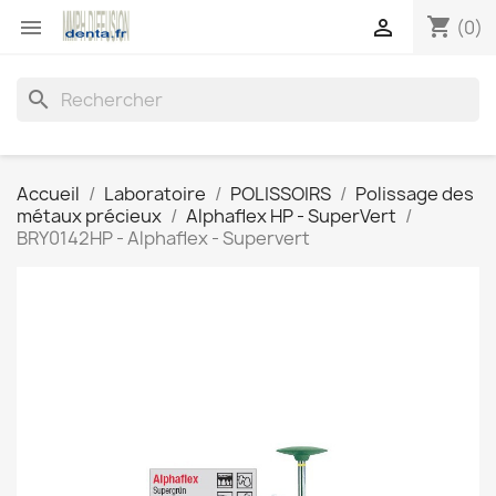
shopping_cart


(0)
search
Accueil
Laboratoire
POLISSOIRS
Polissage des
métaux précieux
Alphaflex HP - SuperVert
BRY0142HP - Alphaflex - Supervert