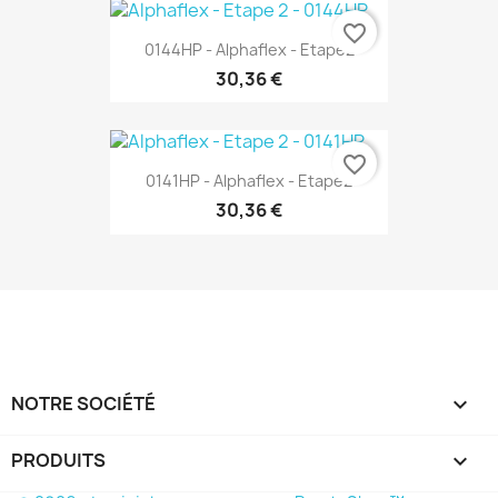
favorite_border
0144HP - Alphaflex - Etape2
30,36 €
favorite_border
0141HP - Alphaflex - Etape2
30,36 €
NOTRE SOCIÉTÉ

PRODUITS
