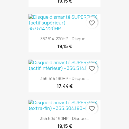
19,15 €
favorite_border
357.514.220HP - Disque...
19,15 €
favorite_border
356.514.190HP - Disque...
17,44 €
favorite_border
355.504.190HP - Disque...
19,15 €