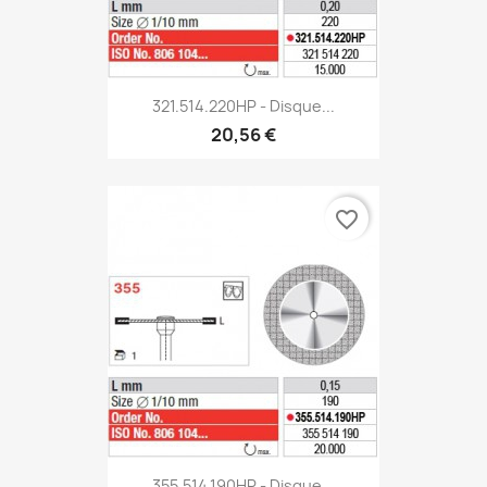
321.514.220HP - Disque...
20,56 €
favorite_border
355.514.190HP - Disque...