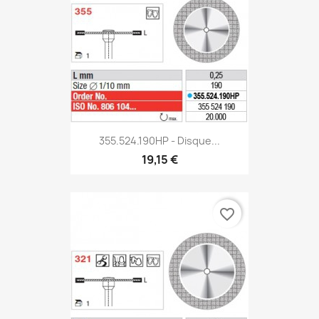
355.524.190HP - Disque...
19,15 €
favorite_border