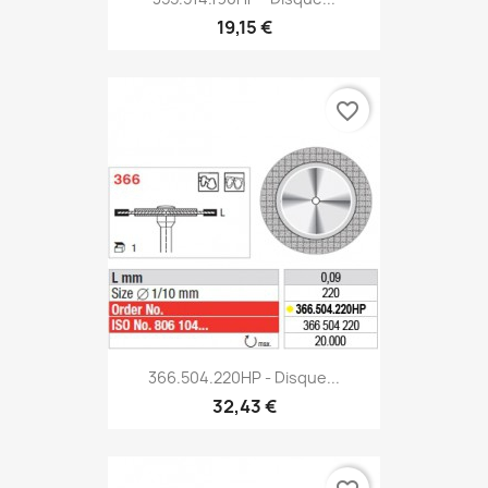
19,15 €
favorite_border
366.504.220HP - Disque...
32,43 €