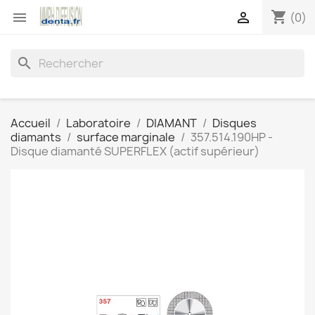
shopping_cart


(0)
search
Accueil
Laboratoire
DIAMANT
Disques
diamants
surface marginale
357.514.190HP -
Disque diamanté SUPERFLEX (actif supérieur)