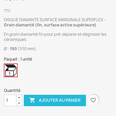
TTC
DISQUE DIAMANTE SURFACE MARGINALE SUPERFLEX -
Grain diamanté (fin, surface active supérieure)
.
En grain diamanté fin pour pré-séparer et dégrossir les
céramiques.
Ø :
190
(1/10 mm).
Paquet : 1 unité
1
unité
Quantité

favorite_border
AJOUTER AU PANIER