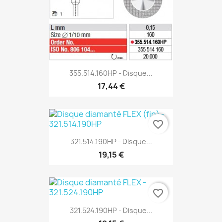
355.514.160HP - Disque...
17,44 €
favorite_border
321.514.190HP - Disque...
19,15 €
favorite_border
321.524.190HP - Disque...