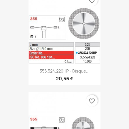
favorite_border
355.524.220HP - Disque...
20,56 €
favorite_border