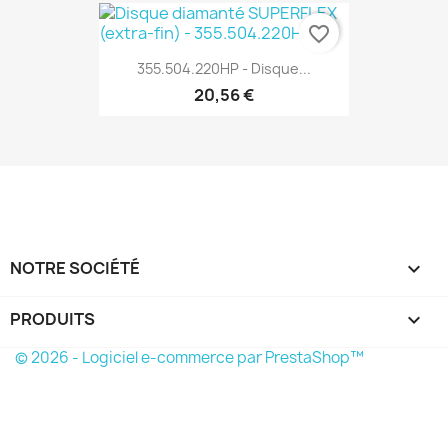
favorite_border
355.504.220HP - Disque...
20,56 €
NOTRE SOCIÉTÉ

PRODUITS

© 2026 - Logiciel e-commerce par PrestaShop™