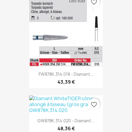
favorite_border
FW878K.314.018 - Diamant...
43,39 €
favorite_border
GW878K.314.020 - Diamant...
48,36 €