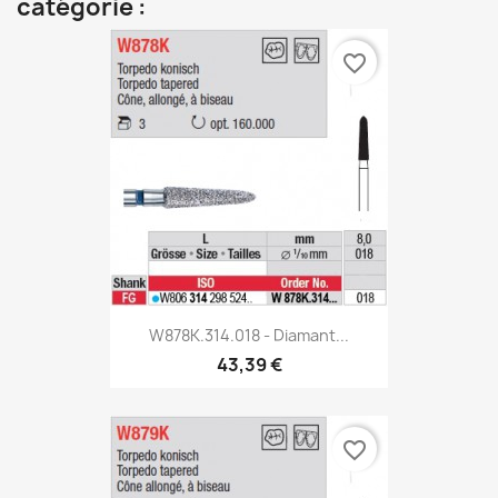
catégorie :
favorite_border
W878K.314.018 - Diamant...
43,39 €
favorite_border