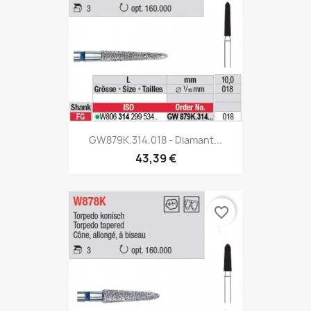
GW879K.314.018 - Diamant...
43,39 €
favorite_border