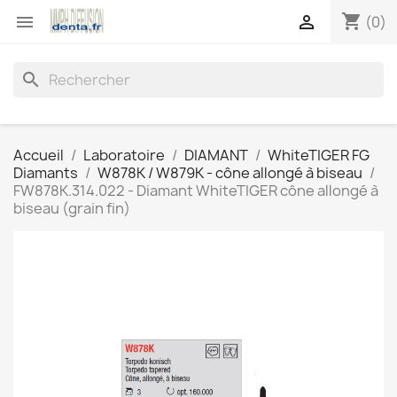
shopping_cart


(0)
search
Accueil
Laboratoire
DIAMANT
WhiteTIGER FG
Diamants
W878K / W879K - cône allongé à biseau
FW878K.314.022 - Diamant WhiteTIGER cône allongé à
biseau (grain fin)