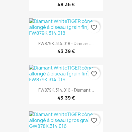
48,36 €
favorite_border
FW879K.314.018 - Diamant...
43,39 €
favorite_border
FW879K.314.016 - Diamant...
43,39 €
favorite_border