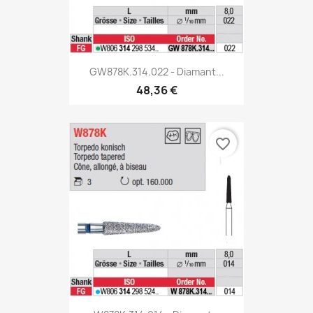
GW878K.314.022 - Diamant...
48,36 €
favorite_border