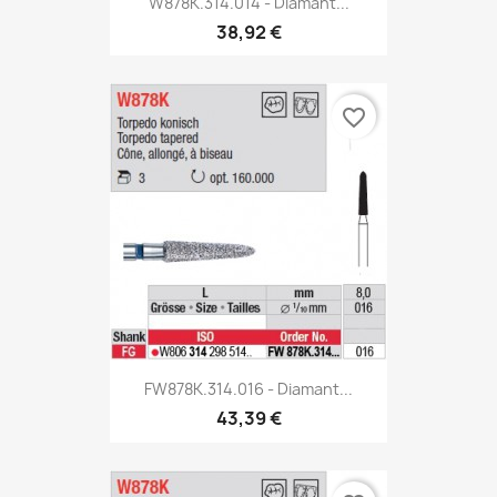
W878K.314.014 - Diamant...
38,92 €
favorite_border
FW878K.314.016 - Diamant...
43,39 €