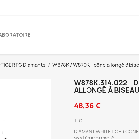
ABORATOIRE
TIGER FG Diamants
W878K / W879K - cône allongé à bis
W878K.314.022 - 
ALLONGÉ À BISEA
48,36 €
TTC
DIAMANT WHITETIGER CONE 
système breveté
.