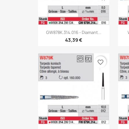
Aperçu rapide

GW878K.314.016 - Diamant...
43,39 €
favorite_border