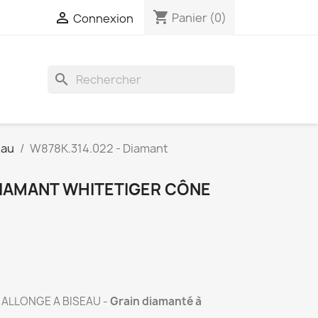
shopping_cart

Panier
(0)
Connexion
search
eau
W878K.314.022 - Diamant
DIAMANT WHITETIGER CÔNE
U
ALLONGE A BISEAU -
Grain diamanté à