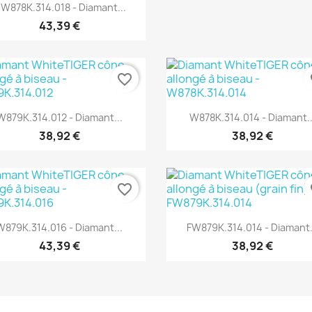
Aperçu rapide

W878K.314.018 - Diamant...
43,39 €
favorite_border
fa
Aperçu rapide
Aperçu rapide


W879K.314.012 - Diamant...
W878K.314.014 - Diamant..
38,92 €
38,92 €
favorite_border
fa
Aperçu rapide
Aperçu rapide


W879K.314.016 - Diamant...
FW879K.314.014 - Diamant.
43,39 €
38,92 €