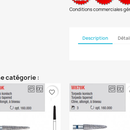
Conditions commerciales gé
Description
Détai
e catégorie :
favorite_border
fa