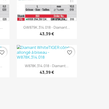
Aperçu rapide

..
GW879K.314.018 - Diamant...
43,39 €
vorite_border
favorite_border
Aperçu rapide

..
W878K.314.018 - Diamant...
43,39 €