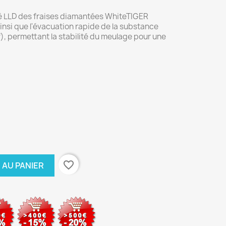
té LLD des fraises diamantées WhiteTIGER
insi que l'évacuation rapide de la substance
), permettant la stabilité du meulage pour une
favorite_border
 AU PANIER