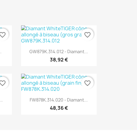
vorite_border
favorite_border
Aperçu rapide

.
GW879K.314.012 - Diamant...
38,92 €
vorite_border
favorite_border
Aperçu rapide

..
FW878K.314.020 - Diamant...
48,36 €