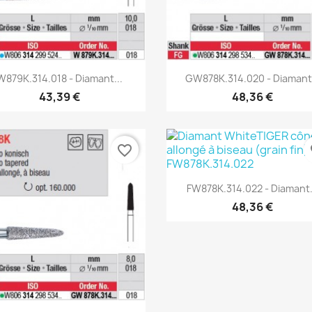
Aperçu rapide
Aperçu rapide


W879K.314.018 - Diamant...
GW878K.314.020 - Diamant.
43,39 €
48,36 €
favorite_border
fa
Aperçu rapide

FW878K.314.022 - Diamant.
48,36 €