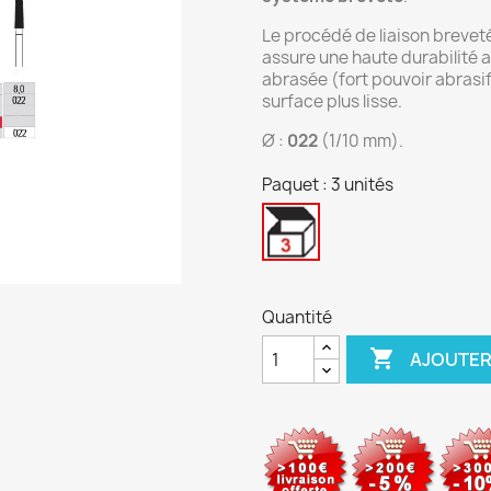
Le procédé de liaison breve
assure une haute durabilité a
abrasée (fort pouvoir abrasif
surface plus lisse.
Ø :
022
(1/10 mm).
Paquet : 3 unités
3
unités
Quantité

AJOUTER