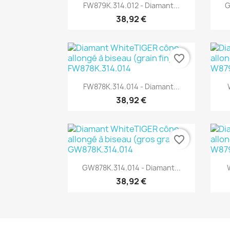
Aperçu rapide

FW879K.314.012 - Diamant...
G
38,92 €
favorite_border
Aperçu rapide

FW878K.314.014 - Diamant...
38,92 €
favorite_border
Aperçu rapide

GW878K.314.014 - Diamant...
38,92 €