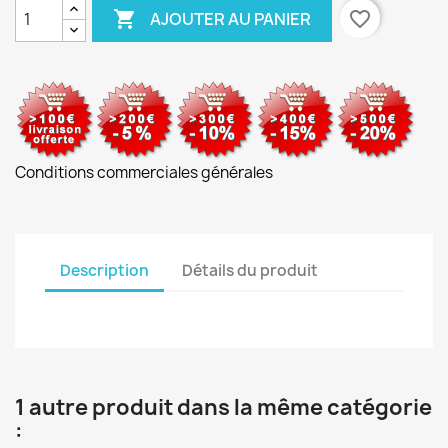

favorite_border
AJOUTER AU PANIER
Conditions commerciales générales
Description
Détails du produit
1 autre produit dans la même catégorie
: