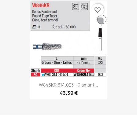
favorite_border
W846KR.314.023 - Diamant...
43,39 €