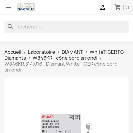
shopping_cart


(0)
search
Accueil
Laboratoire
DIAMANT
WhiteTIGER FG
Diamants
W846KR - cône bord arrondi
W846KR.314.016 - Diamant WhiteTIGER cône bord
arrondi