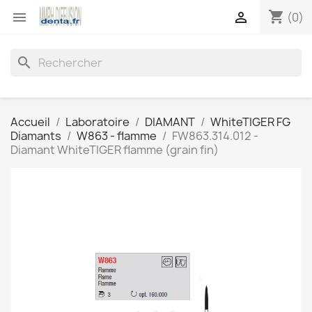
shopping_cart


(0)
search
Accueil
Laboratoire
DIAMANT
WhiteTIGER FG
Diamants
W863 - flamme
FW863.314.012 -
Diamant WhiteTIGER flamme (grain fin)