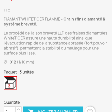
TTC
DIAMANT WHITETIGER FLAMME -
Grain (fin) diamanté à
système breveté
.
Le procédé de liaison breveté LLD des fraises diamantées
WhiteTIGER assure une haute durabilité ainsi que
l'évacuation rapide de la substance abrasée (fort pouvoir
abrasif), permettant la stabilité du meulage pour une
surface plus lisse.
Ø :
012
(1/10 mm).
Paquet : 3 unités
3
unités
Quantité

favorite_border
AJOUTER AU PANIER