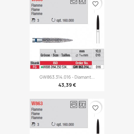
favorite_border
GW863.314.016 - Diamant...
43,39 €
favorite_border