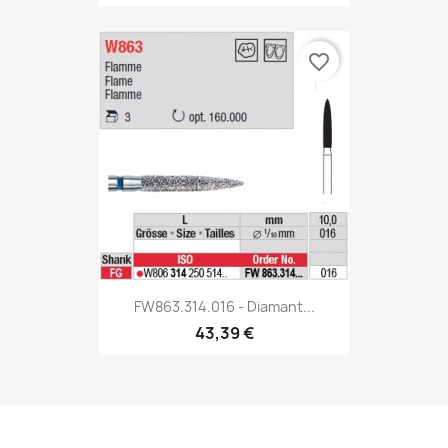
favorite_border
FW863.314.016 - Diamant...
43,39 €