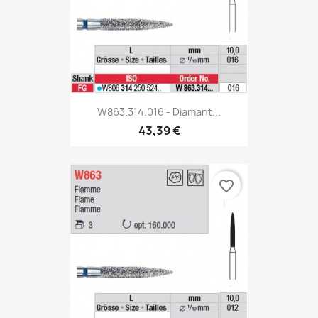
W863.314.016 - Diamant...
43,39 €
favorite_border