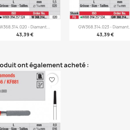
Aperçu rapide
Aperçu rapide


W368.314.020 - Diamant...
GW368.314.023 - Diamant.
43,39 €
43,39 €
roduit ont également acheté :
favorite_border