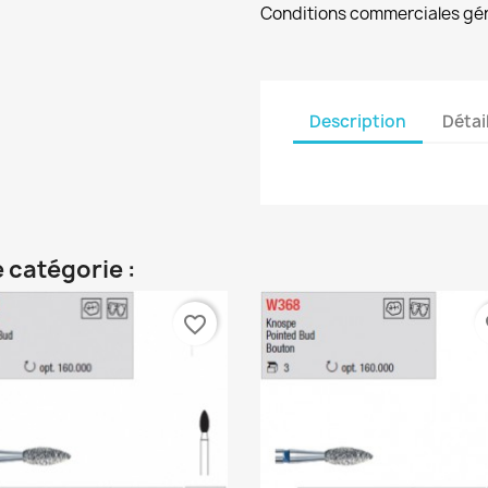
Conditions commerciales gé
Description
Détai
 catégorie :
favorite_border
fa