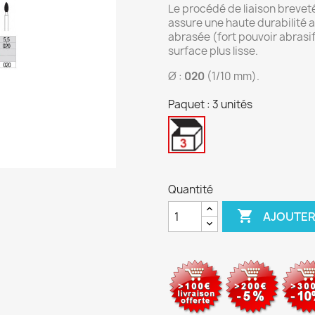
Le procédé de liaison breve
assure une haute durabilité a
abrasée (fort pouvoir abrasif
surface plus lisse.
Ø :
020
(1/10 mm).
Paquet : 3 unités
3
unités
Quantité

AJOUTER