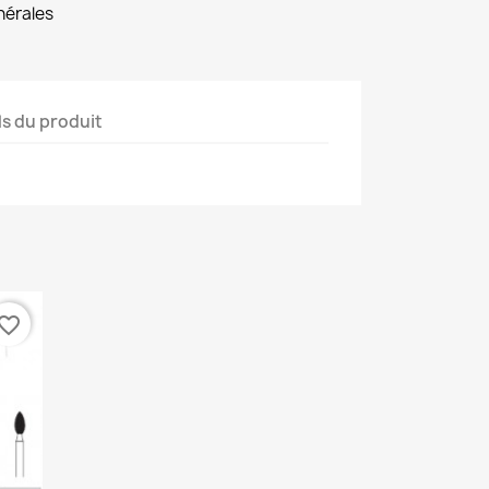
nérales
ls du produit
vorite_border