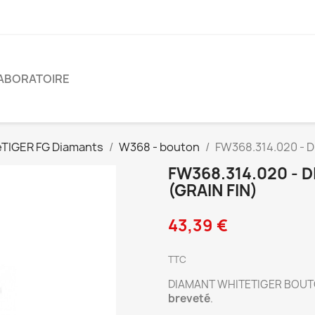
ABORATOIRE
TIGER FG Diamants
W368 - bouton
FW368.314.020 - D
FW368.314.020 -
(GRAIN FIN)
43,39 €
TTC
DIAMANT WHITETIGER BOUT
breveté
.