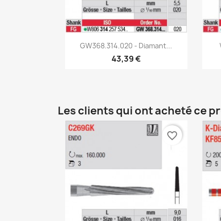
Aperçu rapide

GW368.314.020 - Diamant...
43,39 €
Les clients qui ont acheté ce p
favorite_border