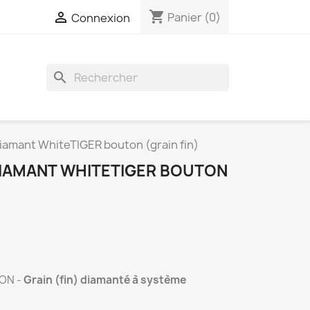
shopping_cart

Panier
(0)
Connexion
search
iamant WhiteTIGER bouton (grain fin)
 DIAMANT WHITETIGER BOUTON
ON -
Grain (fin) diamanté à système