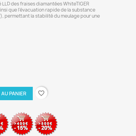
té LLD des fraises diamantées WhiteTIGER
insi que l'évacuation rapide de la substance
), permettant la stabilité du meulage pour une
favorite_border
 AU PANIER