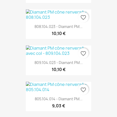
favorite_border
808.104.023 - Diamant PM...
10,10 €
favorite_border
809.104.023 - Diamant PM...
10,10 €
favorite_border
805.104.014 - Diamant PM...
9,03 €