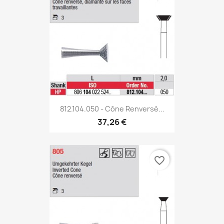
812.104.050 - Cône Renversé...
37,26 €
favorite_border