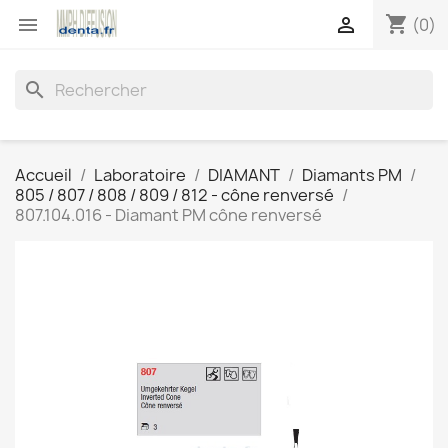
shopping_cart


(0)
search
Accueil
Laboratoire
DIAMANT
Diamants PM
805 / 807 / 808 / 809 / 812 - cône renversé
807.104.016 - Diamant PM cône renversé