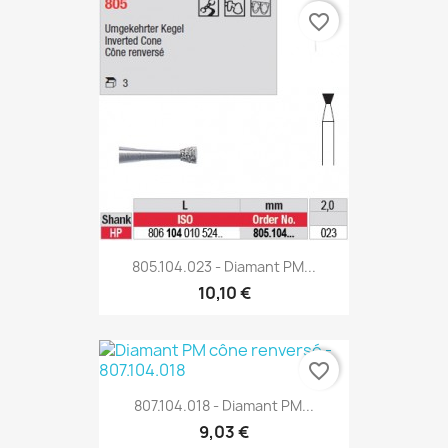
favorite_border
805.104.023 - Diamant PM...
10,10 €
favorite_border
807.104.018 - Diamant PM...
9,03 €