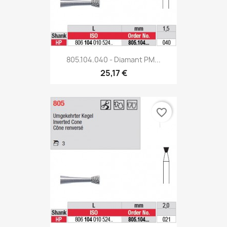
805.104.040 - Diamant PM...
25,17 €
favorite_border