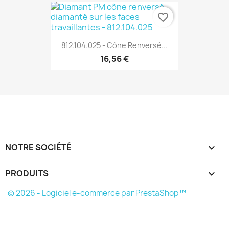
favorite_border
812.104.025 - Cône Renversé...
16,56 €
NOTRE SOCIÉTÉ

PRODUITS

© 2026 - Logiciel e-commerce par PrestaShop™