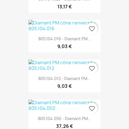
13,17 €
favorite_border
805.104.016 - Diamant PM...
9,03 €
favorite_border
805.104.012 - Diamant PM...
9,03 €
favorite_border
805.104.050 - Diamant PM...
37,26 €