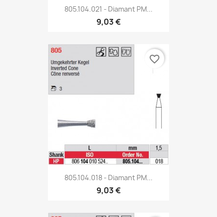
805.104.021 - Diamant PM...
9,03 €
favorite_border
805.104.018 - Diamant PM...
9,03 €