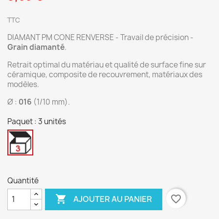
TTC
DIAMANT PM CONE RENVERSE - Travail de précision -
Grain diamanté
.
Retrait optimal du matériau et qualité de surface fine sur
céramique, composite de recouvrement, matériaux des
modèles.
Ø :
016
(1/10 mm).
Paquet : 3 unités
3
unités
Quantité

favorite_border
AJOUTER AU PANIER