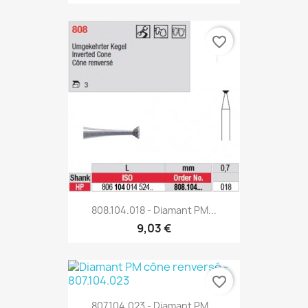
favorite_border
808.104.018 - Diamant PM...
9,03 €
favorite_border
807.104.023 - Diamant PM...