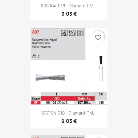
808.104.018 - Diamant PM...
9,03 €
favorite_border
807.104.018 - Diamant PM...
9,03 €