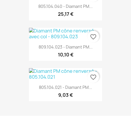
805.104.040 - Diamant PM...
25,17 €
favorite_border
809.104.023 - Diamant PM...
10,10 €
favorite_border
805.104.021 - Diamant PM...
9,03 €