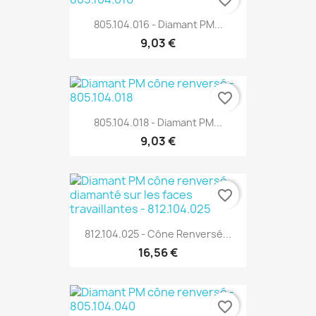
favorite_border
805.104.016 - Diamant PM...
9,03 €
favorite_border
805.104.018 - Diamant PM...
9,03 €
favorite_border
812.104.025 - Cône Renversé...
16,56 €
favorite_border