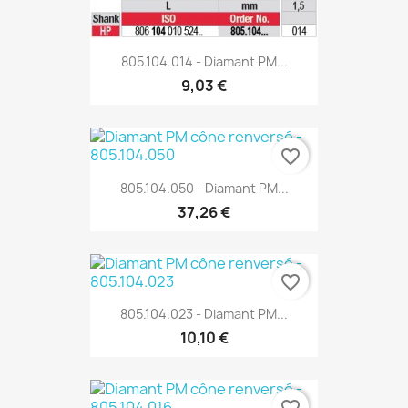
805.104.014 - Diamant PM...
9,03 €
favorite_border
805.104.050 - Diamant PM...
37,26 €
favorite_border
805.104.023 - Diamant PM...
10,10 €