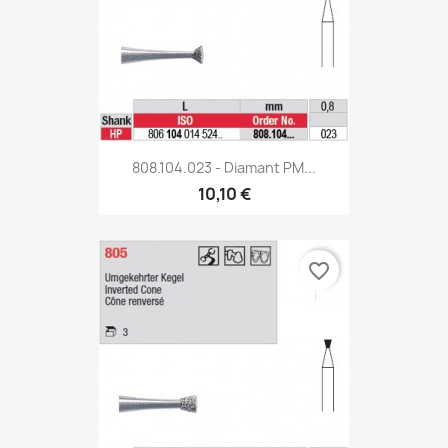
808.104.023 - Diamant PM...
10,10 €
favorite_border