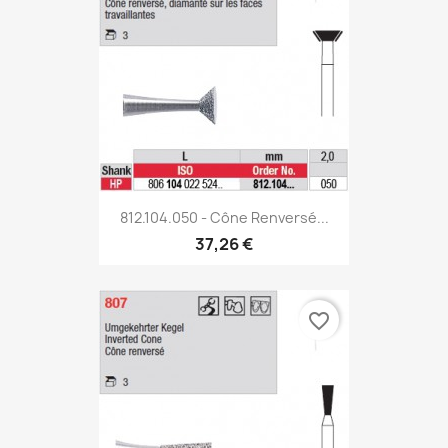
812.104.050 - Cône Renversé...
37,26 €
favorite_border