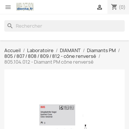
shopping_cart


(0)
search
Accueil
Laboratoire
DIAMANT
Diamants PM
805 / 807 / 808 / 809 / 812 - cône renversé
805.104.012 - Diamant PM cône renversé