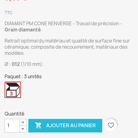
TTC
DIAMANT PM CONE RENVERSE - Travail de précision -
Grain diamanté
.
Retrait optimal du matériau et qualité de surface fine sur
céramique, composite de recouvrement, matériaux des
modèles.
Ø :
012
(1/10 mm).
Paquet : 3 unités
3
unités
Quantité

favorite_border
AJOUTER AU PANIER