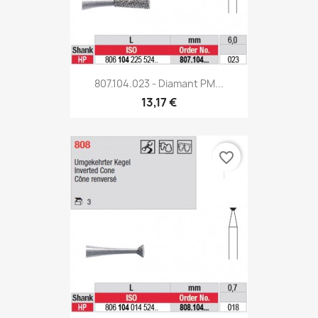
807.104.023 - Diamant PM...
13,17 €
favorite_border