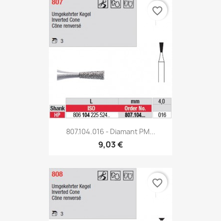
favorite_border
807.104.016 - Diamant PM...
9,03 €
favorite_border